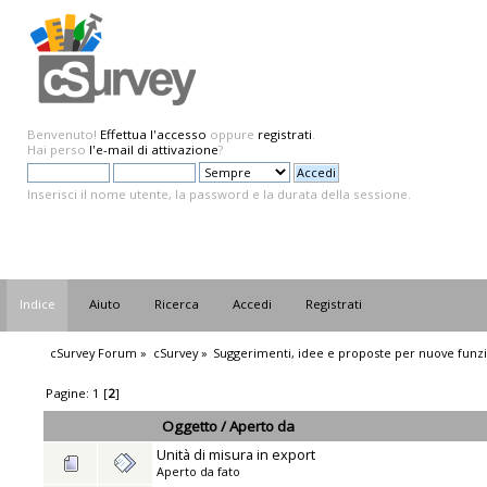
Benvenuto!
Effettua l'accesso
oppure
registrati
.
Hai perso
l'e-mail di attivazione
?
Inserisci il nome utente, la password e la durata della sessione.
Indice
Aiuto
Ricerca
Accedi
Registrati
cSurvey Forum
»
cSurvey
»
Suggerimenti, idee e proposte per nuove funzi
Pagine:
1
[
2
]
Oggetto
/
Aperto da
Unità di misura in export
Aperto da
fato