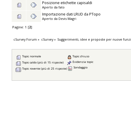
Posizione etichette capisaldi
Aperto da
fato
Importazione dati LRUD da PTopo
Aperto da
Devis Magri
Pagine:
1
[
2
]
cSurvey Forum
»
cSurvey
»
Suggerimenti, idee e proposte per nuove funzi
Topic normale
Topic chiuso
Evidenzia topic
Topic caldo (più di 15 risposte)
Sondaggio
Topic rovente (più di 25 risposte)