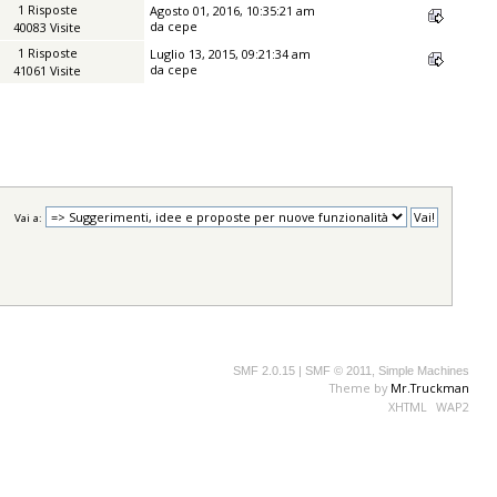
1 Risposte
Agosto 01, 2016, 10:35:21 am
da
cepe
40083 Visite
1 Risposte
Luglio 13, 2015, 09:21:34 am
da
cepe
41061 Visite
Vai a:
SMF 2.0.15
|
SMF © 2011
,
Simple Machines
Theme by
Mr.Truckman
XHTML
WAP2