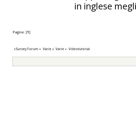
in inglese megli
Pagine: [
1
]
cSurvey Forum
»
Varie
»
Varie
»
Videotutorial