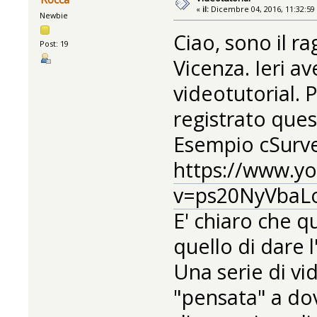
«
il:
Dicembre 04, 2016, 11:32:59
Newbie
Ciao, sono il r
Post: 19
Vicenza. Ieri a
videotutorial. 
registrato que
Esempio cSurve
https://www.y
v=ps20NyVbaLo
E' chiaro che q
quello di dare l
Una serie di v
"pensata" a do