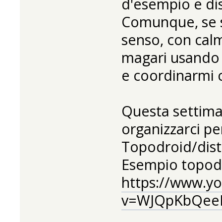
d'esempio e di
Comunque, se s
senso, con calm
magari usando 
e coordinarmi c
Questa settima
organizzarci pe
Topodroid/disto
Esempio topod
https://www.y
v=WJQpKbQeeL