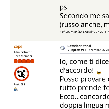
ps
Secondo me sar
(russo anche, m
«
Ultima modifica: Dicembre 04, 2016, 
Re:Videotutorial
cepe
«
Risposta #1 il:
Dicembre 06, 20
Administrator
Hero Member
Io, come ti dic
d'accordo!
Posso provare d
Post: 681
tutto prende f
Ecco...concordo 
doppia lingua 