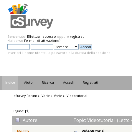
Benvenuto!
Effettua l'accesso
oppure
registrati
.
Hai perso
l'e-mail di attivazione
?
Inserisci il nome utente, la password e la durata della sessione.
Indice
Aiuto
Ricerca
Accedi
Registrati
cSurvey Forum
»
Varie
»
Varie
»
Videotutorial
Pagine: [
1
]
Autore
Topic: Videotutorial (Letto 
Videotutorial
Rocca