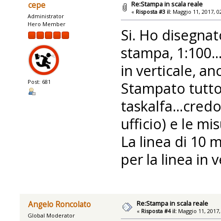
Re:Stampa in scala reale
cepe
«
Risposta #3 il:
Maggio 11, 2017, 0
Administrator
Hero Member
Si. Ho disegnat
stampa, 1:100..
in verticale, an
Post: 681
Stampato tutto
taskalfa...cred
ufficio) e le mi
La linea di 10 m
per la linea in v
Re:Stampa in scala reale
Angelo Roncolato
«
Risposta #4 il:
Maggio 11, 2017,
Global Moderator