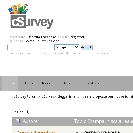
Benvenuto!
Effettua l'accesso
oppure
registrati
.
Hai perso
l'e-mail di attivazione
?
Inserisci il nome utente, la password e la durata della sessione.
Indice
Aiuto
Ricerca
Accedi
Registrati
cSurvey Forum
»
cSurvey
»
Suggerimenti, idee e proposte per nuove funzi
Pagine: [
1
]
Autore
Topic: Stampa in scala real
Stampa in scala reale
Angelo Roncolato