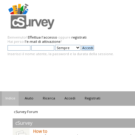
Benvenuto!
Effettua l'accesso
oppure
registrati
.
Hai perso
l'e-mail di attivazione
?
Inserisci il nome utente, la password e la durata della sessione.
Indice
Aiuto
Ricerca
Accedi
Registrati
cSurvey Forum
cSurvey
How to