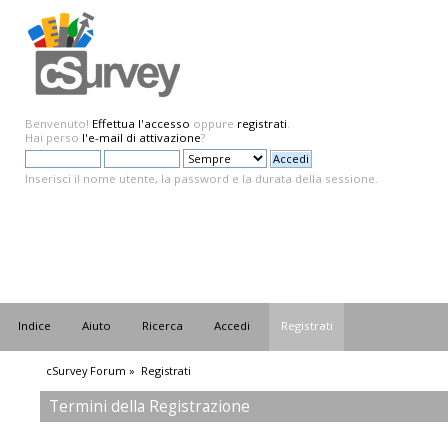
Benvenuto!
Effettua l'accesso
oppure
registrati
.
Hai perso
l'e-mail di attivazione
?
Inserisci il nome utente, la password e la durata della sessione.
Indice
Aiuto
Ricerca
Accedi
Registrati
cSurvey Forum
»
Registrati
Termini della Registrazione