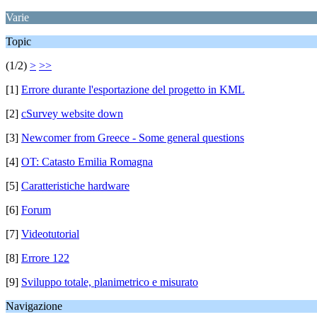
Varie
Topic
(1/2)
>
>>
[1]
Errore durante l'esportazione del progetto in KML
[2]
cSurvey website down
[3]
Newcomer from Greece - Some general questions
[4]
OT: Catasto Emilia Romagna
[5]
Caratteristiche hardware
[6]
Forum
[7]
Videotutorial
[8]
Errore 122
[9]
Sviluppo totale, planimetrico e misurato
Navigazione