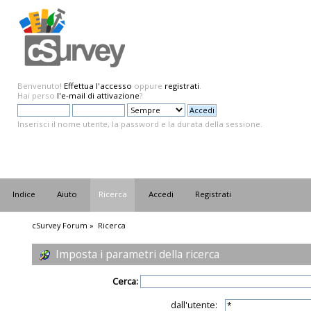
Benvenuto!
Effettua l'accesso
oppure
registrati
.
Hai perso
l'e-mail di attivazione
?
Inserisci il nome utente, la password e la durata della sessione.
Indice
Aiuto
Ricerca
Accedi
Registrati
cSurvey Forum
»
Ricerca
Imposta i parametri della ricerca
Cerca:
dall'utente: