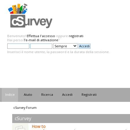
Benvenuto!
Effettua l'accesso
oppure
registrati
.
Hai perso
l'e-mail di attivazione
?
Inserisci il nome utente, la password e la durata della sessione.
Indice
Aiuto
Ricerca
Accedi
Registrati
cSurvey Forum
cSurvey
How to