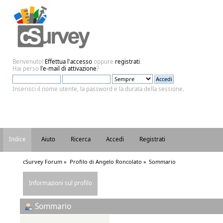
Benvenuto!
Effettua l'accesso
oppure
registrati
.
Hai perso
l'e-mail di attivazione
?
Inserisci il nome utente, la password e la durata della sessione.
Indice
Aiuto
Ricerca
Accedi
Registrati
cSurvey Forum
»
Profilo di Angelo Roncolato
»
Sommario
Informazioni sul profilo
Sommario