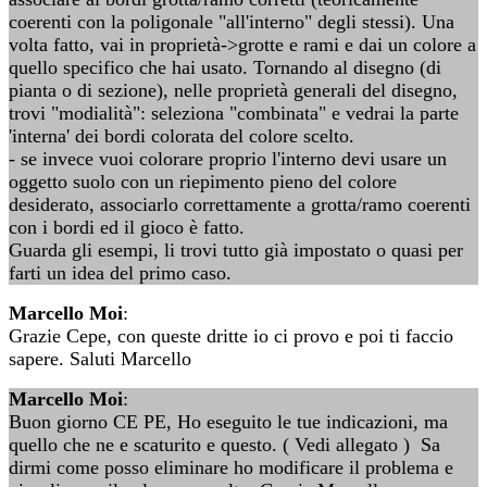
coerenti con la poligonale "all'interno" degli stessi). Una
volta fatto, vai in proprietà->grotte e rami e dai un colore a
quello specifico che hai usato. Tornando al disegno (di
pianta o di sezione), nelle proprietà generali del disegno,
trovi "modialità": seleziona "combinata" e vedrai la parte
'interna' dei bordi colorata del colore scelto.
- se invece vuoi colorare proprio l'interno devi usare un
oggetto suolo con un riepimento pieno del colore
desiderato, associarlo correttamente a grotta/ramo coerenti
con i bordi ed il gioco è fatto.
Guarda gli esempi, li trovi tutto già impostato o quasi per
farti un idea del primo caso.
Marcello Moi
:
Grazie Cepe, con queste dritte io ci provo e poi ti faccio
sapere. Saluti Marcello
Marcello Moi
:
Buon giorno CE PE, Ho eseguito le tue indicazioni, ma
quello che ne e scaturito e questo. ( Vedi allegato ) Sa
dirmi come posso eliminare ho modificare il problema e