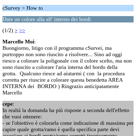
cSurvey > How to
Dare un colore alla all' interno dei bordi
(1/2)
>
>>
Marcello Moi
:
Buongiorno, litigo con il programma cSurvei, ma
purtroppo non sono riuscito a risolvere... Sino ad oggi
riesco a colorare la poligonale con il colore scelto, ma non
sono riuscito a colorare l'aria interna del bordo della
grotta. Qualcuno riesce ad aiutarmi ( con la procedura
corretta per riuscire a colorare questa benedetta AREA
INTERNA dei BORDO ) Ringrazio anticipatamente
Marcello
cepe
:
In realtà la domanda ha più risposte a seconda dell'effetto
che vuoi ottenere:
- se l'obiettivo è colorarla come indicazione di massima per
capire quale grotta/ramo è quella specifica parte devi
associare ai bordi grotta/ramo corretti (teoricamente