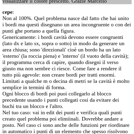
visualizzare il colore prescelto. Grazie Marcello
cepe
:
Non al 100%. Quel problema nasce dal fatto che hai unito
i bordi ma questi disegnano un area incongruente o con dei
punti ghe portano a quella figura.
Genericamente: i bordi cavità devono essere congruenti
(lato dx e lato sx, sopra o sotto) in modo da generare un
area chiusa; sono 'direzionali' cioè un bordo ha un lato
'esterno' (la roccia piena) e 'interno' (il vuoto della cavità);
il programma cerca di capire, quando disegni il verso
giusto ma non sembre ci riesce. Come fare a rendere il
tutto più agevole: non creare bordi per tratti enormi.
Limitati a qualche m o decina di metri se la cavità è molto
semplice in termini di forma.
Ogni blocco di bordi poi puoi collegarlo al blocco
precedente usando i punti collegati cosi da evitare dei
buchi tra un blocco e l'altro.
Nel tuo caso: vai in edit dei punti e verifica quali punti
creato quel problema poi elimiinali. Dovrebbe andare a
posto. Nel caso ci sono anche delle funzioni per riordinare
in automatico i punti di un elemento che spesso risolvono