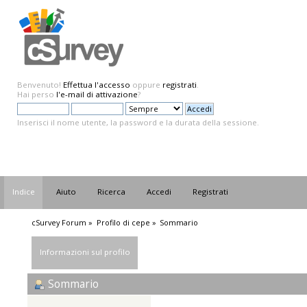
Benvenuto!
Effettua l'accesso
oppure
registrati
.
Hai perso
l'e-mail di attivazione
?
Inserisci il nome utente, la password e la durata della sessione.
Indice
Aiuto
Ricerca
Accedi
Registrati
cSurvey Forum
»
Profilo di cepe
»
Sommario
Informazioni sul profilo
Sommario