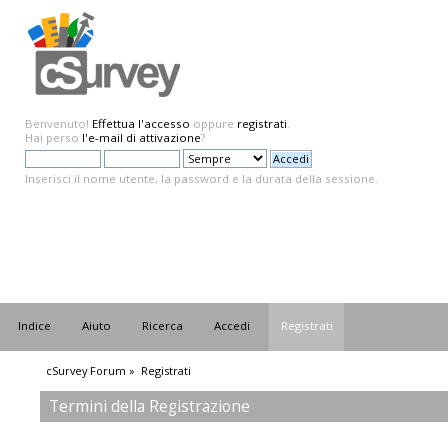
Benvenuto!
Effettua l'accesso
oppure
registrati
.
Hai perso
l'e-mail di attivazione
?
Inserisci il nome utente, la password e la durata della sessione.
Indice
Aiuto
Ricerca
Accedi
Registrati
cSurvey Forum
»
Registrati
Termini della Registrazione