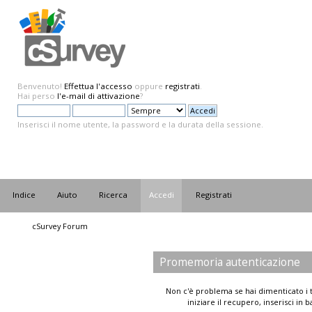
Benvenuto!
Effettua l'accesso
oppure
registrati
.
Hai perso
l'e-mail di attivazione
?
Inserisci il nome utente, la password e la durata della sessione.
Indice
Aiuto
Ricerca
Accedi
Registrati
cSurvey Forum
Promemoria autenticazione
Non c'è problema se hai dimenticato i t
iniziare il recupero, inserisci in 