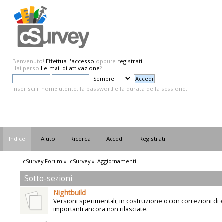
Benvenuto!
Effettua l'accesso
oppure
registrati
.
Hai perso
l'e-mail di attivazione
?
Inserisci il nome utente, la password e la durata della sessione.
Indice
Aiuto
Ricerca
Accedi
Registrati
cSurvey Forum
»
cSurvey
»
Aggiornamenti
Sotto-sezioni
Nightbuild
Versioni sperimentali, in costruzione o con correzioni di 
importanti ancora non rilasciate.