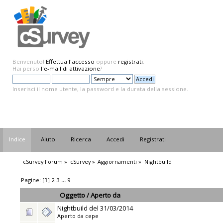
Benvenuto!
Effettua l'accesso
oppure
registrati
.
Hai perso
l'e-mail di attivazione
?
Inserisci il nome utente, la password e la durata della sessione.
Indice
Aiuto
Ricerca
Accedi
Registrati
cSurvey Forum
»
cSurvey
»
Aggiornamenti
»
Nightbuild
Pagine: [
1
]
2
3
...
9
Oggetto
/
Aperto da
Nightbuild del 31/03/2014
Aperto da
cepe