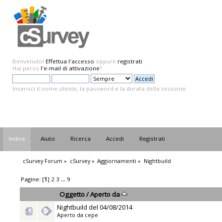
Benvenuto!
Effettua l'accesso
oppure
registrati
.
Hai perso
l'e-mail di attivazione
?
Inserisci il nome utente, la password e la durata della sessione.
Indice
Aiuto
Ricerca
Accedi
Registrati
cSurvey Forum
»
cSurvey
»
Aggiornamenti
»
Nightbuild
Pagine: [
1
]
2
3
...
9
Oggetto
/
Aperto da
Nightbuild del 04/08/2014
Aperto da
cepe