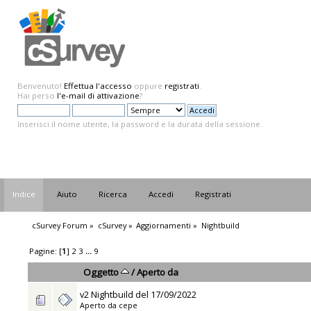
Benvenuto!
Effettua l'accesso
oppure
registrati
.
Hai perso
l'e-mail di attivazione
?
Inserisci il nome utente, la password e la durata della sessione.
Indice
Aiuto
Ricerca
Accedi
Registrati
cSurvey Forum
»
cSurvey
»
Aggiornamenti
»
Nightbuild
Pagine: [
1
]
2
3
...
9
Oggetto
/
Aperto da
v2 Nightbuild del 17/09/2022
Aperto da
cepe