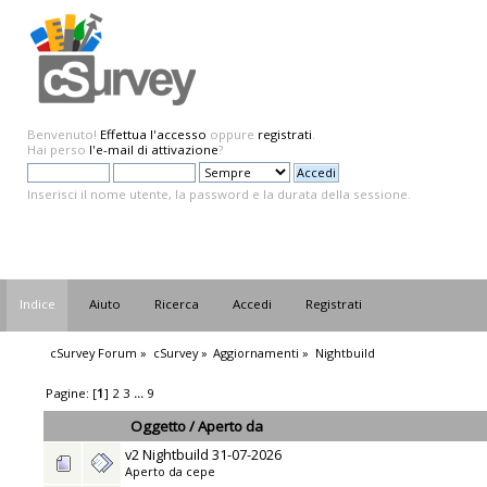
Benvenuto!
Effettua l'accesso
oppure
registrati
.
Hai perso
l'e-mail di attivazione
?
Inserisci il nome utente, la password e la durata della sessione.
Indice
Aiuto
Ricerca
Accedi
Registrati
cSurvey Forum
»
cSurvey
»
Aggiornamenti
»
Nightbuild
Pagine: [
1
]
2
3
...
9
Oggetto
/
Aperto da
v2 Nightbuild 31-07-2026
Aperto da
cepe