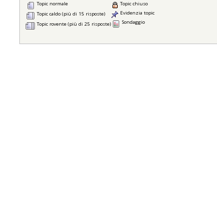
Topic normale
Topic chiuso
Evidenzia topic
Topic caldo (più di 15 risposte)
Sondaggio
Topic rovente (più di 25 risposte)