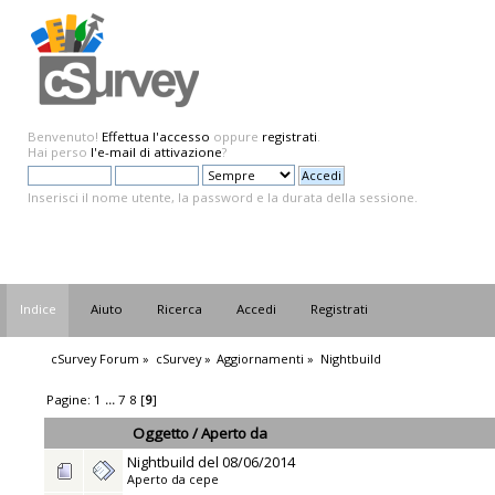
Benvenuto!
Effettua l'accesso
oppure
registrati
.
Hai perso
l'e-mail di attivazione
?
Inserisci il nome utente, la password e la durata della sessione.
Indice
Aiuto
Ricerca
Accedi
Registrati
cSurvey Forum
»
cSurvey
»
Aggiornamenti
»
Nightbuild
Pagine:
1
...
7
8
[
9
]
Oggetto
/
Aperto da
Nightbuild del 08/06/2014
Aperto da
cepe