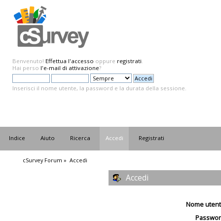
Benvenuto!
Effettua l'accesso
oppure
registrati
.
Hai perso
l'e-mail di attivazione
?
Inserisci il nome utente, la password e la durata della sessione.
Indice
Aiuto
Ricerca
Accedi
Registrati
cSurvey Forum
»
Accedi
Accedi
Nome utent
Passwor