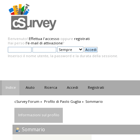
Benvenuto!
Effettua l'accesso
oppure
registrati
.
Hai perso
l'e-mail di attivazione
?
Inserisci il nome utente, la password e la durata della sessione.
Indice
Aiuto
Ricerca
Accedi
Registrati
cSurvey Forum
»
Profilo di Paolo Guglia
»
Sommario
Informazioni sul profilo
Sommario