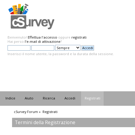
Benvenuto!
Effettua l'accesso
oppure
registrati
.
Hai perso
l'e-mail di attivazione
?
Inserisci il nome utente, la password e la durata della sessione.
Indice
Aiuto
Ricerca
Accedi
Registrati
cSurvey Forum
»
Registrati
Termini della Registrazione