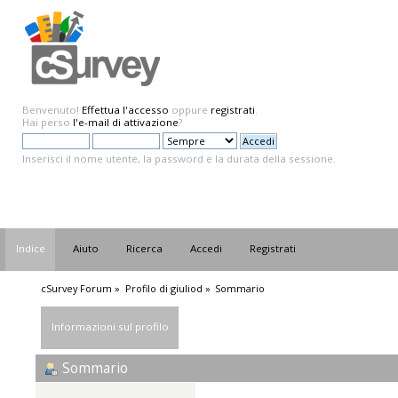
Benvenuto!
Effettua l'accesso
oppure
registrati
.
Hai perso
l'e-mail di attivazione
?
Inserisci il nome utente, la password e la durata della sessione.
Indice
Aiuto
Ricerca
Accedi
Registrati
cSurvey Forum
»
Profilo di giuliod
»
Sommario
Informazioni sul profilo
Sommario