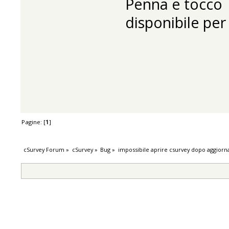
Penna e tocco
disponibile pe
Pagine: [
1
]
cSurvey Forum
»
cSurvey
»
Bug
»
impossibile aprire csurvey dopo aggior