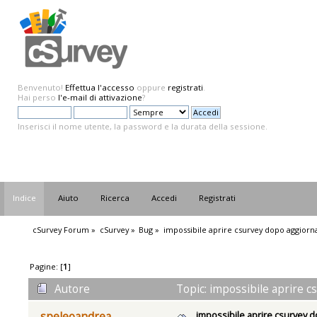
Benvenuto!
Effettua l'accesso
oppure
registrati
.
Hai perso
l'e-mail di attivazione
?
Inserisci il nome utente, la password e la durata della sessione.
Indice
Aiuto
Ricerca
Accedi
Registrati
cSurvey Forum
»
cSurvey
»
Bug
»
impossibile aprire csurvey dopo aggior
Pagine: [
1
]
Autore
Topic: impossibile aprire 
impossibile aprire csurvey
speleoandrea