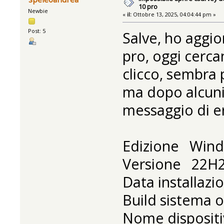
10 pro
Newbie
«
il:
Ottobre 13, 2025, 04:04:44 pm »
Post: 5
Salve, ho aggio
pro, oggi cerca
clicco, sembra 
ma dopo alcuni
messaggio di err
Edizione Wind
Versione 22H
Data installazio
Build sistema 
Nome disposit