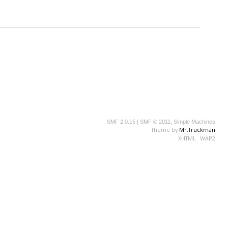
SMF 2.0.15
|
SMF © 2011
,
Simple Machines
Theme by
Mr.Truckman
XHTML
WAP2