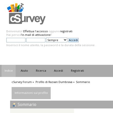
Benvenuto!
Effettua l'accesso
oppure
registrati
.
Hai perso
l'e-mail di attivazione
?
Inserisci il nome utente, la password e la durata della sessione.
Indice
Aiuto
Ricerca
Accedi
Registrati
cSurvey Forum
»
Profilo di Razvan Dumbrava
»
Sommario
Informazioni sul profilo
Sommario