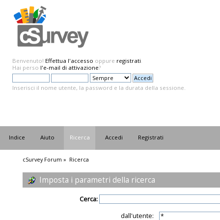
Benvenuto!
Effettua l'accesso
oppure
registrati
.
Hai perso
l'e-mail di attivazione
?
Inserisci il nome utente, la password e la durata della sessione.
Indice
Aiuto
Ricerca
Accedi
Registrati
cSurvey Forum
»
Ricerca
Imposta i parametri della ricerca
Cerca:
dall'utente: