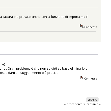
la cattura. Ho provato anche con la funzione di Importa ma il
Connesso
ile).
ano'. Ora il problema è che non so dirti se basti eliminarlo o
i posso darti un suggerimento più preciso.
Connesso
STAMPA
« precedente
successivo »