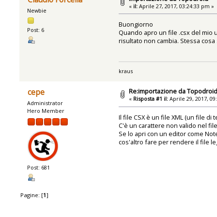
«
il:
Aprile 27, 2017, 03:24:33 pm »
Newbie
Buongiorno
Post: 6
Quando apro un file .csx del mio ul
risultato non cambia. Stessa cosa 
kraus
Re:importazione da Topodroi
cepe
«
Risposta #1 il:
Aprile 29, 2017, 09
Administrator
Hero Member
Il file CSX è un file XML (un file di 
C'è un carattere non valido nel file
Se lo apri con un editor come Notep
cos'altro fare per rendere il file 
Post: 681
Pagine: [
1
]