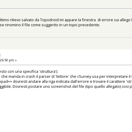
timo rilievo salvato da Topodroid mi appare la finestra di errore cui allego 
se rinomino il file come suggerito in un topic precedente.
d
:26:50 pm »
testo con una specifica 'struttura').
 che manda in crash il parser (il 'lettore' che cSurvey usa per interpretare il f
ad++ dovresti andare alla riga indicata dall'errore e trovare il carattere 'str
leggibile. Dovresti postare uno screenshot del file (tipo quello allegato) cos