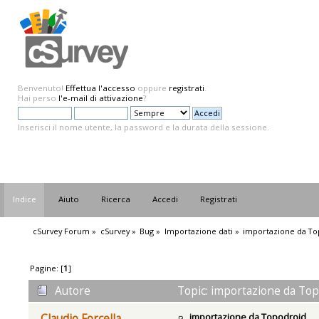
Benvenuto!
Effettua l'accesso
oppure
registrati
.
Hai perso
l'e-mail di attivazione
?
Inserisci il nome utente, la password e la durata della sessione.
Indice
Aiuto
Ricerca
Accedi
Registrati
cSurvey Forum
»
cSurvey
»
Bug
»
Importazione dati
»
importazione da To
Pagine: [
1
]
Autore
Topic: importazione da Top
importazione da Topodroid
Claudio Forcella