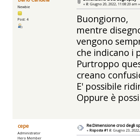
«
il:
Giugno 20, 2022, 11:08:20 am 
Newbie
Buongiorno,
Post: 4
mentre disegno 
vengono sempre 
che indicano i p
Purtroppo ques
creano confusi
E' possibile ri
Oppure è possib
Re:Dimensione croci degli sp
cepe
«
Risposta #1 il:
Giugno 23, 2022,
Administrator
Hero Member