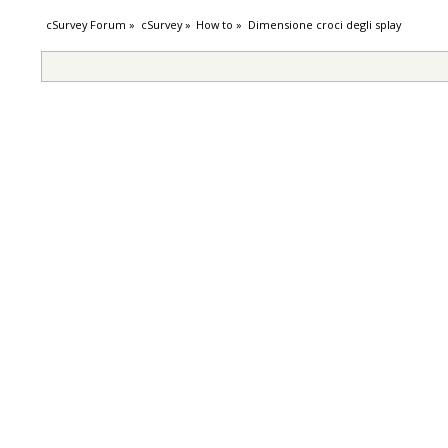
cSurvey Forum
»
cSurvey
»
How to
»
Dimensione croci degli splay