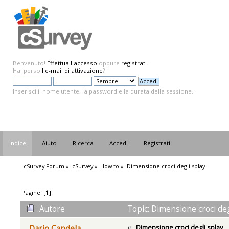
Benvenuto!
Effettua l'accesso
oppure
registrati
.
Hai perso
l'e-mail di attivazione
?
Inserisci il nome utente, la password e la durata della sessione.
Indice
Aiuto
Ricerca
Accedi
Registrati
cSurvey Forum
»
cSurvey
»
How to
»
Dimensione croci degli splay
Pagine: [
1
]
Autore
Topic: Dimensione croci deg
Dimensione croci degli splay
Dario Candela