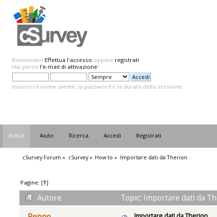
Benvenuto!
Effettua l'accesso
oppure
registrati
.
Hai perso
l'e-mail di attivazione
?
Inserisci il nome utente, la password e la durata della sessione.
Indice
Aiuto
Ricerca
Accedi
Registrati
cSurvey Forum
»
cSurvey
»
How to
»
Importare dati da Therion
Pagine: [
1
]
Autore
Topic: Importare dati da Th
Importare dati da Therion
Peppo