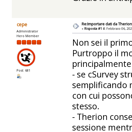
Re:Importare dati da Therio
cepe
«
Risposta #1 il:
Febbraio 06, 202
Administrator
Hero Member
Non sei il prim
Purtroppo il mo
principalmente
Post: 681
- se cSurvey str
semplificando m
con cui possono
stesso.
- Therion conse
sessione mentre