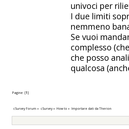
univoci per rili
I due limiti sop
nemmeno banali
Se vuoi mandami
complesso (che
che posso anali
qualcosa (anche
Pagine: [
1
]
cSurvey Forum
»
cSurvey
»
How to
»
Importare dati da Therion