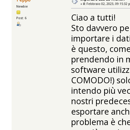
«
il:
Febbraio 02, 2023, 09:15:32 
Newbie
Ciao a tutti!
Post: 6
Sto davvero pe
importare i dat
è questo, come
prendendo in m
software utili
COMODO!) solo c
intendo più ve
nostri predeces
esportare anch
problema è che 