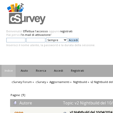
Benvenuto!
Effettua l'accesso
oppure
registrati
.
Hai perso
l'e-mail di attivazione
?
Inserisci il nome utente, la password e la durata della sessione.
Indice
Aiuto
Ricerca
Accedi
Registrati
cSurvey Forum
»
cSurvey
»
Aggiornamenti
»
Nightbuild
»
v2 Nightbuild de
Pagine: [
1
]
Autore
Topic: v2 Nightbuild del 10
v2 Nightbuild del 10/04/2024
cepe