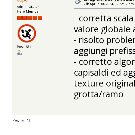
«
il:
Aprile 10, 2024, 12:22:07 pm 
Administrator
Hero Member
- corretta scal
valore globale 
- risolto probl
Post: 681
aggiungi prefis
- corretto alg
capisaldi ed ag
texture origina
grotta/ramo
Pagine: [
1
]