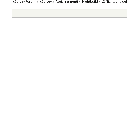
cSurvey Forum
»
cSurvey
»
Aggiornamenti
»
Nightbuild
»
v2 Nightbuild de