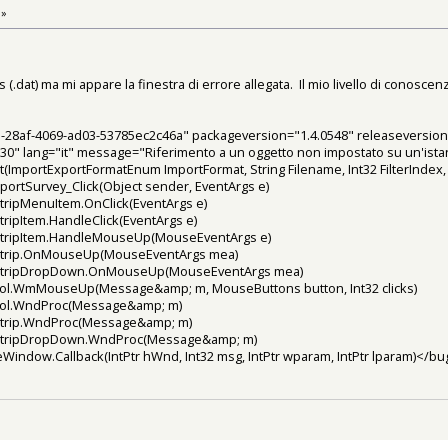
 »
 (.dat) ma mi appare la finestra di errore allegata. Il mio livello di conosc
28af-4069-ad03-53785ec2c46a" packageversion="1.4.0548" releaseversion=
0" lang="it" message="Riferimento a un oggetto non impostato su un'ista
ImportExportFormatEnum ImportFormat, String Filename, Int32 FilterIndex
ortSurvey_Click(Object sender, EventArgs e)
ripMenuItem.OnClick(EventArgs e)
ipItem.HandleClick(EventArgs e)
tripItem.HandleMouseUp(MouseEventArgs e)
trip.OnMouseUp(MouseEventArgs mea)
StripDropDown.OnMouseUp(MouseEventArgs mea)
l.WmMouseUp(Message&amp; m, MouseButtons button, Int32 clicks)
ol.WndProc(Message&amp; m)
trip.WndProc(Message&amp; m)
StripDropDown.WndProc(Message&amp; m)
ndow.Callback(IntPtr hWnd, Int32 msg, IntPtr wparam, IntPtr lparam)</bu