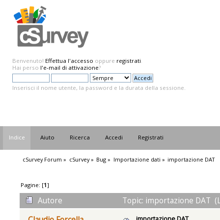
Benvenuto!
Effettua l'accesso
oppure
registrati
.
Hai perso
l'e-mail di attivazione
?
Inserisci il nome utente, la password e la durata della sessione.
Indice
Aiuto
Ricerca
Accedi
Registrati
cSurvey Forum
»
cSurvey
»
Bug
»
Importazione dati
»
importazione DAT
Pagine: [
1
]
Autore
Topic: importazione DAT (L
importazione DAT
Claudio Forcella