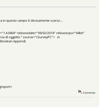
enza in questo campo è decisamente scarso....
"1.4.0404" releasedate="09/02/2014" releasecpu="64bit"
nza di oggetto." source="cSurveyPC"> in
, Boolean Append)
greport>
Connesso