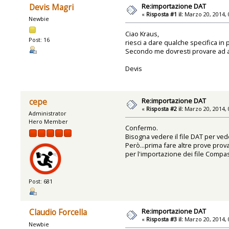
Re:importazione DAT
Devis Magri
«
Risposta #1 il:
Marzo 20, 2014, 
Newbie
Ciao Kraus,
Post: 16
riesci a dare qualche specifica in p
Secondo me dovresti provare ad apri
Devis
Re:importazione DAT
cepe
«
Risposta #2 il:
Marzo 20, 2014, 
Administrator
Hero Member
Confermo.
Bisogna vedere il file DAT per vede
Però...prima fare altre prove prov
per l'importazione dei file Compas
Post: 681
Re:importazione DAT
Claudio Forcella
«
Risposta #3 il:
Marzo 20, 2014, 
Newbie