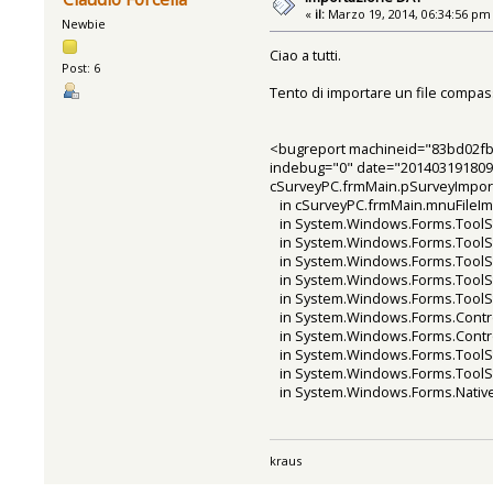
«
il:
Marzo 19, 2014, 06:34:56 pm
Newbie
Ciao a tutti.
Post: 6
Tento di importare un file compass
<bugreport machineid="83bd02fb-
indebug="0" date="2014031918093
cSurveyPC.frmMain.pSurveyImport(
in cSurveyPC.frmMain.mnuFileImp
in System.Windows.Forms.ToolSt
in System.Windows.Forms.ToolStr
in System.Windows.Forms.ToolS
in System.Windows.Forms.ToolS
in System.Windows.Forms.Tool
in System.Windows.Forms.Contro
in System.Windows.Forms.Contr
in System.Windows.Forms.ToolS
in System.Windows.Forms.Tool
in System.Windows.Forms.NativeWi
kraus