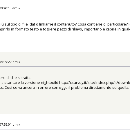
09:40:13 am »
iù sul tipo di file .dat o linkarne il contenuto? Cosa contiene di particolare? 
rlo in formato testo e togliere pezzi di rilievo, importarlo e capire in qual
05:19:27 pm »
re di che si tratta.
a a scaricare la versione nightbuild
http://csurvey.it/site/index.php/it/dow
s. Così se va ancora in errore correggo il problema direttamente su quella.
07:55:01 pm »