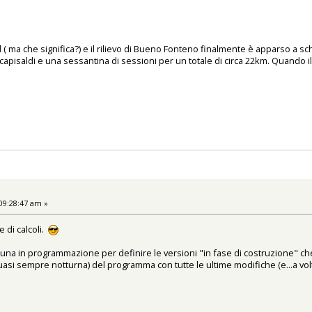
d ( ma che significa?) e il rilievo di Bueno Fonteno finalmente è apparso a s
capisaldi e una sessantina di sessioni per un totale di circa 22km. Quando il so
09:28:47 am »
e di calcoli.
 una in programmazione per definire le versioni "in fase di costruzione" che
asi sempre notturna) del programma con tutte le ultime modifiche (e...a volte