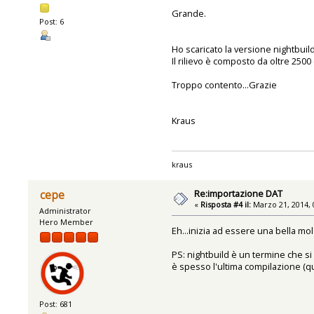
Grande.
Post: 6
Ho scaricato la versione nightbuil
Il rilievo è composto da oltre 2500 
Troppo contento...Grazie
Kraus
kraus
Re:importazione DAT
cepe
«
Risposta #4 il:
Marzo 21, 2014, 
Administrator
Hero Member
Eh...inizia ad essere una bella mol
PS: nightbuild è un termine che si
è spesso l'ultima compilazione (qu
Post: 681