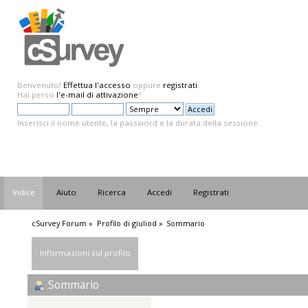
Benvenuto!
Effettua l'accesso
oppure
registrati
.
Hai perso
l'e-mail di attivazione
?
Inserisci il nome utente, la password e la durata della sessione.
Indice
Aiuto
Ricerca
Accedi
Registrati
cSurvey Forum
»
Profilo di giuliod
»
Sommario
Informazioni sul profilo
Sommario