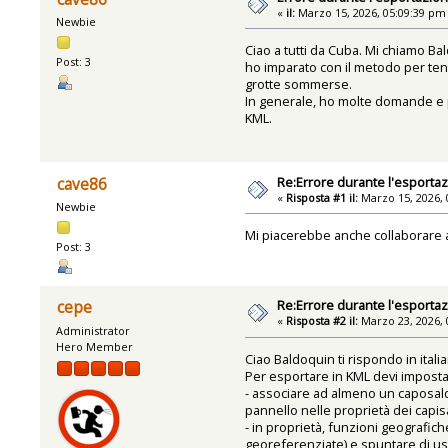
«
il:
Marzo 15, 2026, 05:09:39 pm
Newbie
Ciao a tutti da Cuba. Mi chiamo B
Post: 3
ho imparato con il metodo per tenta
grotte sommerse.
In generale, ho molte domande e p
KML.
Re:Errore durante l'esportaz
cave86
«
Risposta #1 il:
Marzo 15, 2026, 
Newbie
Mi piacerebbe anche collaborare al
Post: 3
Re:Errore durante l'esportaz
cepe
«
Risposta #2 il:
Marzo 23, 2026, 
Administrator
Hero Member
Ciao Baldoquin ti rispondo in ital
Per esportare in KML devi impostar
- associare ad almeno un caposald
pannello nelle proprietà dei capisa
- in proprietà, funzioni geografic
georeferenziate) e spuntare di usar