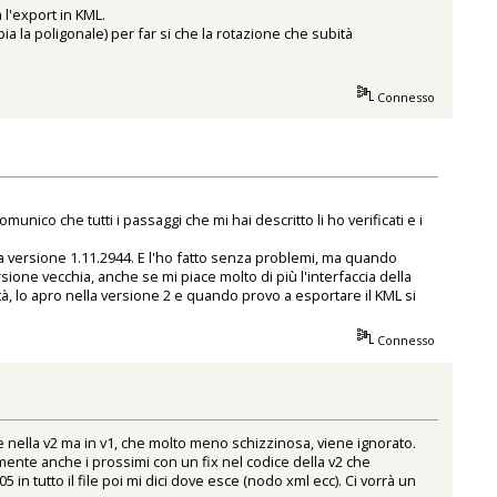
l'export in KML.
a la poligonale) per far si che la rotazione che subità
Connesso
nico che tutti i passaggi che mi hai descritto li ho verificati e i
a versione 1.11.2944. E l'ho fatto senza problemi, ma quando
sione vecchia, anche se mi piace molto di più l'interfaccia della
tà, lo apro nella versione 2 e quando provo a esportare il KML si
Connesso
ne nella v2 ma in v1, che molto meno schizzinosa, viene ignorato.
almente anche i prossimi con un fix nel codice della v2 che
5 in tutto il file poi mi dici dove esce (nodo xml ecc). Ci vorrà un