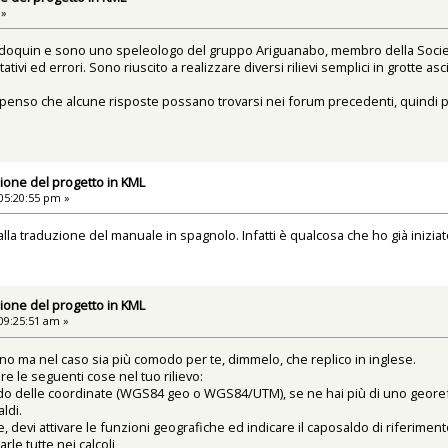
 »
aldoquin e sono uno speleologo del gruppo Ariguanabo, membro della Societ
tivi ed errori. Sono riuscito a realizzare diversi rilievi semplici in grotte 
enso che alcune risposte possano trovarsi nei forum precedenti, quindi pe
ione del progetto in KML
05:20:55 pm »
la traduzione del manuale in spagnolo. Infatti è qualcosa che ho già iniziat
ione del progetto in KML
09:25:51 am »
iano ma nel caso sia più comodo per te, dimmelo, che replico in inglese.
e le seguenti cose nel tuo rilievo:
o delle coordinate (WGS84 geo o WGS84/UTM), se ne hai più di uno georefere
ldi.
he, devi attivare le funzioni geografiche ed indicare il caposaldo di riferime
le tutte nei calcoli