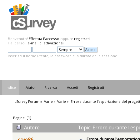
Benvenuto!
Effettua l'accesso
oppure
registrati
.
Hai perso
l'e-mail di attivazione
?
Inserisci il nome utente, la password e la durata della sessione.
Indice
Aiuto
Ricerca
Accedi
Registrati
cSurvey Forum
»
Varie
»
Varie
»
Errore durante l'esportazione del proget
Pagine: [
1
]
Autore
Topic: Errore durante l'esp
Errore durante l'esportazion
cave86