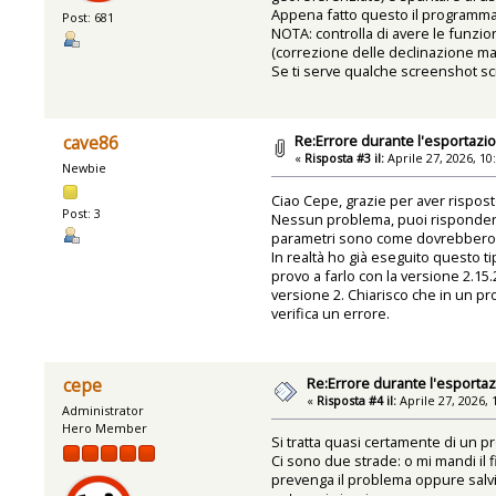
Appena fatto questo il programma 
Post: 681
NOTA: controlla di avere le funzio
(correzione delle declinazione ma
Se ti serve qualche screenshot scr
Re:Errore durante l'esportazi
cave86
«
Risposta #3 il:
Aprile 27, 2026, 10
Newbie
Ciao Cepe, grazie per aver rispost
Post: 3
Nessun problema, puoi rispondermi i
parametri sono come dovrebbero
In realtà ho già eseguito questo t
provo a farlo con la versione 2.15.
versione 2. Chiarisco che in un pro
verifica un errore.
Re:Errore durante l'esportaz
cepe
«
Risposta #4 il:
Aprile 27, 2026, 
Administrator
Hero Member
Si tratta quasi certamente di un p
Ci sono due strade: o mi mandi il f
prevenga il problema oppure salvi il