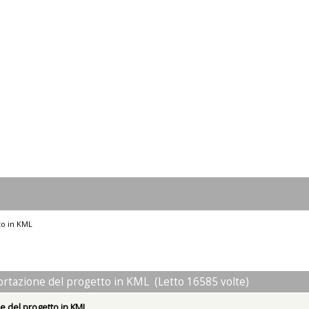
to in KML
ortazione del progetto in KML (Letto 16585 volte)
e del progetto in KML