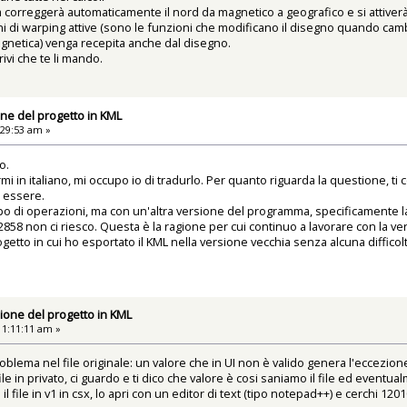
correggerà automaticamente il nord da magnetico a geografico e si attiverà 
ni di warping attive (sono le funzioni che modificano il disegno quando cambi
gnetica) venga recepita anche dal disegno.
ivi che te li mando.
one del progetto in KML
:29:53 am »
o.
n italiano, mi occupo io di tradurlo. Per quanto riguarda la questione, ti comu
 essere.
ipo di operazioni, ma con un'altra versione del programma, specificamente l
2858 non ci riesco. Questa è la ragione per cui continuo a lavorare con la ver
getto in cui ho esportato il KML nella versione vecchia senza alcuna difficol
ione del progetto in KML
11:11:11 am »
roblema nel file originale: un valore che in UI non è valido genera l'eccezio
ile in privato, ci guardo e ti dico che valore è cosi saniamo il file ed eventu
 file in v1 in csx, lo apri con un editor di text (tipo notepad++) e cerchi 12010