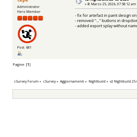
«
il:
Marzo 25, 2026, 07:58:12 am
Administrator
Hero Member
- fix for artefact in paint design
- removed "..." buttons in dropdo
- added export splay without name
Post: 681
Pagine: [
1
]
cSurvey Forum
»
cSurvey
»
Aggiornamenti
»
Nightbuild
»
v2 Nightbuild 25