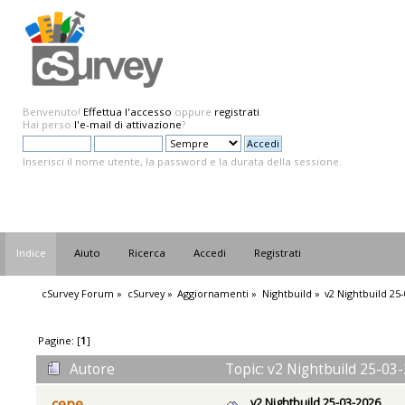
Benvenuto!
Effettua l'accesso
oppure
registrati
.
Hai perso
l'e-mail di attivazione
?
Inserisci il nome utente, la password e la durata della sessione.
Indice
Aiuto
Ricerca
Accedi
Registrati
cSurvey Forum
»
cSurvey
»
Aggiornamenti
»
Nightbuild
»
v2 Nightbuild 25
Pagine: [
1
]
Autore
Topic: v2 Nightbuild 25-03-
v2 Nightbuild 25-03-2026
cepe