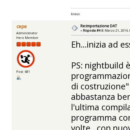
kraus
Re:importazione DAT
cepe
«
Risposta #4 il:
Marzo 21, 2014, 
Administrator
Hero Member
Eh...inizia ad e
PS: nightbuild 
Post: 681
programmazione 
di costruzione"
abbastanza bene
l'ultima compil
programma con t
volte...con nuov