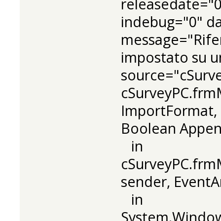
releasedate="0
indebug="0" da
message="Rife
impostato su un
source="cSurv
cSurveyPC.frm
ImportFormat, S
Boolean Appen
in
cSurveyPC.frmM
sender, EventA
in
System.Window