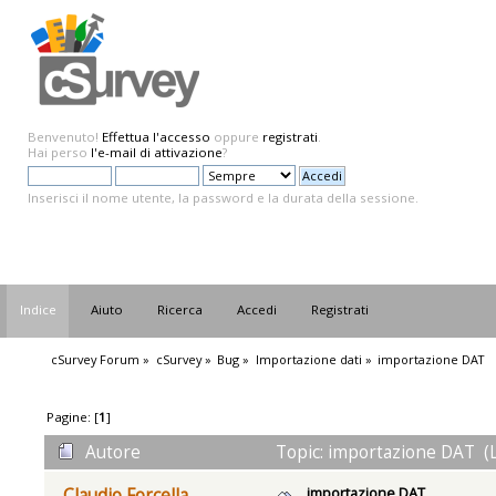
Benvenuto!
Effettua l'accesso
oppure
registrati
.
Hai perso
l'e-mail di attivazione
?
Inserisci il nome utente, la password e la durata della sessione.
Indice
Aiuto
Ricerca
Accedi
Registrati
cSurvey Forum
»
cSurvey
»
Bug
»
Importazione dati
»
importazione DAT
Pagine: [
1
]
Autore
Topic: importazione DAT (L
importazione DAT
Claudio Forcella