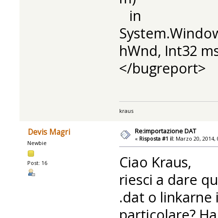
in
System.Window
hWnd, Int32 ms
</bugreport>
kraus
Re:importazione DAT
Devis Magri
«
Risposta #1 il:
Marzo 20, 2014, 
Newbie
Ciao Kraus,
Post: 16
riesci a dare qu
.dat o linkarne
particolare? Ha 