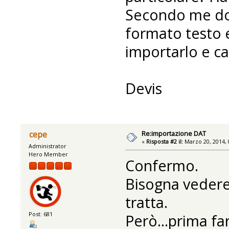
Secondo me dov
formato testo e 
importarlo e ca
Devis
Re:importazione DAT
cepe
«
Risposta #2 il:
Marzo 20, 2014, 
Administrator
Hero Member
Confermo.
Bisogna vedere 
tratta.
Post: 681
Però...prima fa