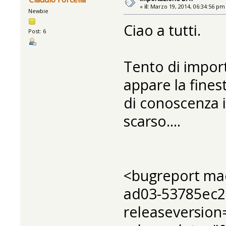
«
il:
Marzo 19, 2014, 06:34:56 pm
Newbie
Ciao a tutti.
Post: 6
Tento di import
appare la finest
di conoscenza 
scarso....
<bugreport ma
ad03-53785ec2
releaseversion