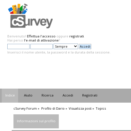
Benvenuto!
Effettua l'accesso
oppure
registrati
.
Hai perso
l'e-mail di attivazione
?
Inserisci il nome utente, la password e la durata della sessione.
Indice
Aiuto
Ricerca
Accedi
Registrati
cSurvey Forum
»
Profilo di Dario
»
Visualizza post
»
Topics
Informazioni sul profilo