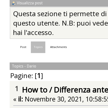
Visualizza post
Questa sezione ti permette di vi
questo utente. N.B: puoi vedere
hai l'accesso.
Post
Topics
Attachments
Topics - Dario
Pagine: [
1
]
1
How to
/
Differenza ant
«
il:
Novembre 30, 2021, 10:58:5