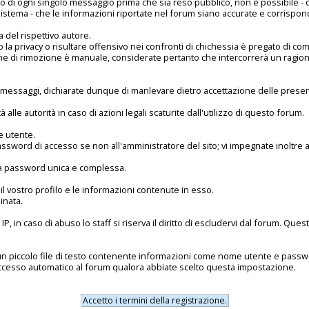
to di ogni singolo messaggio prima che sia reso pubblico, non è possibile - d
istema - che le informazioni riportate nel forum siano accurate e corrispond
 del rispettivo autore.
a privacy o risultare offensivo nei confronti di chichessia è pregato di com
one di rimozione è manuale, considerate pertanto che intercorrerà un ragion
messaggi, dichiarate dunque di manlevare dietro accettazione delle present
ità alle autorità in caso di azioni legali scaturite dall'utilizzo di questo forum.
e utente.
password di accesso se non all'amministratore del sito; vi impegnate inoltre
e una password unica e complessa.
l vostro profilo e le informazioni contenute in esso.
inata.
 IP, in caso di abuso lo staff si riserva il diritto di escludervi dal forum. Q
 un piccolo file di testo contenente informazioni come nome utente e pass
ccesso automatico al forum qualora abbiate scelto questa impostazione.