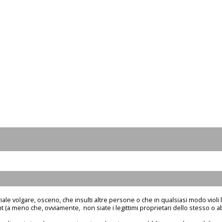
ale volgare, osceno, che insulti altre persone o che in qualsiasi modo violi l
 (a meno che, ovviamente, non siate i legittimi proprietari dello stesso o ab