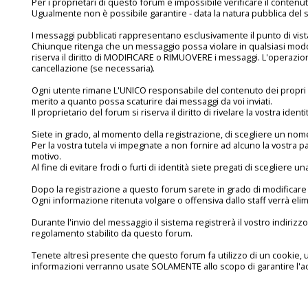
Per i proprietari di questo forum è impossibile verificare il contenu
Ugualmente non è possibile garantire - data la natura pubblica del s
I messaggi pubblicati rappresentano esclusivamente il punto di vista
Chiunque ritenga che un messaggio possa violare in qualsiasi modo l
riserva il diritto di MODIFICARE o RIMUOVERE i messaggi. L'operazi
cancellazione (se necessaria).
Ogni utente rimane L'UNICO responsabile del contenuto dei propri 
merito a quanto possa scaturire dai messaggi da voi inviati.
Il proprietario del forum si riserva il diritto di rivelare la vostra ident
Siete in grado, al momento della registrazione, di scegliere un nom
Per la vostra tutela vi impegnate a non fornire ad alcuno la vostra 
motivo.
Al fine di evitare frodi o furti di identità siete pregati di sceglier
Dopo la registrazione a questo forum sarete in grado di modificare i
Ogni informazione ritenuta volgare o offensiva dallo staff verrà elim
Durante l'invio del messaggio il sistema registrerà il vostro indirizzo
regolamento stabilito da questo forum.
Tenete altresì presente che questo forum fa utilizzo di un cookie,
informazioni verranno usate SOLAMENTE allo scopo di garantire l'a