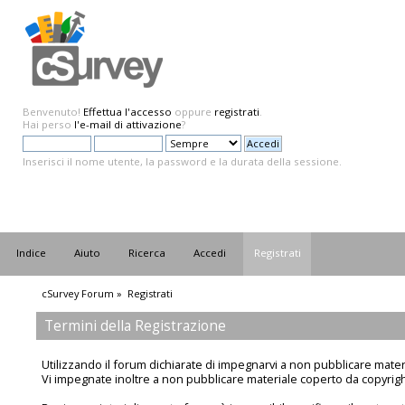
Benvenuto!
Effettua l'accesso
oppure
registrati
.
Hai perso
l'e-mail di attivazione
?
Inserisci il nome utente, la password e la durata della sessione.
Indice
Aiuto
Ricerca
Accedi
Registrati
cSurvey Forum
»
Registrati
Termini della Registrazione
Utilizzando il forum dichiarate di impegnarvi a non pubblicare materi
Vi impegnate inoltre a non pubblicare materiale coperto da copyright