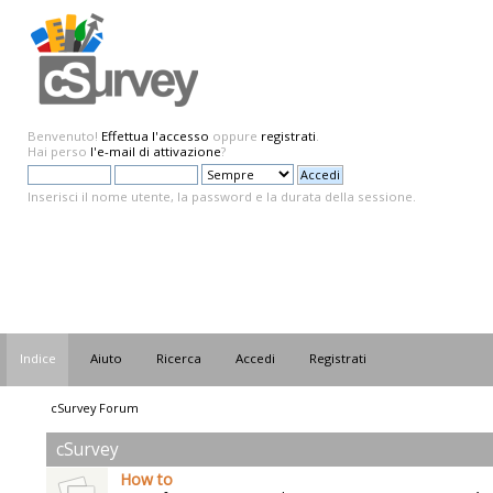
Benvenuto!
Effettua l'accesso
oppure
registrati
.
Hai perso
l'e-mail di attivazione
?
Inserisci il nome utente, la password e la durata della sessione.
Indice
Aiuto
Ricerca
Accedi
Registrati
cSurvey Forum
cSurvey
How to