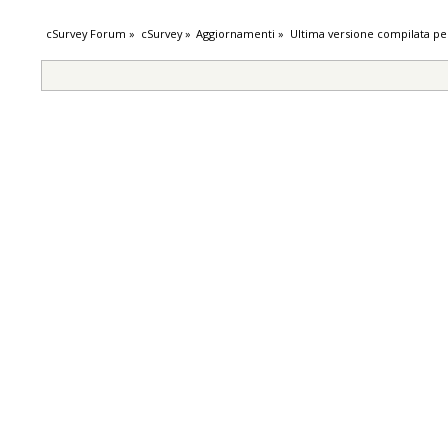
cSurvey Forum
»
cSurvey
»
Aggiornamenti
»
Ultima versione compilata pe