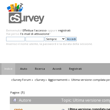
Benvenuto!
Effettua l'accesso
oppure
registrati
.
Hai perso
l'e-mail di attivazione
?
Inserisci il nome utente, la password e la durata della sessione.
Indice
Aiuto
Ricerca
Accedi
Registrati
cSurvey Forum
»
cSurvey
»
Aggiornamenti
»
Ultima versione compilata pe
Pagine: [
1
]
Autore
Topic: Ultima versione comp
Ultima versione compilata pe
cepe