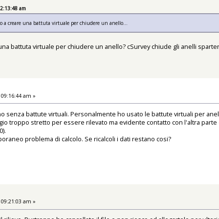
12:13:48 am
o a creare una battuta virtuale per chiudere un anello...
na battuta virtuale per chiudere un anello? cSurvey chiude gli anelli sparten
 09:16:44 am »
 senza battute virtuali. Personalmente ho usato le battute virtuali per anelli 
o troppo stretto per essere rilevato ma evidente contatto con l'altra parte
0).
aneo problema di calcolo. Se ricalcoli i dati restano cosi?
 09:21:03 am »