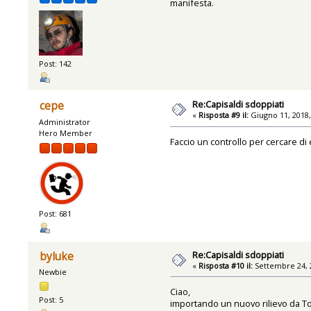
manifesta.
Post: 142
Re:Capisaldi sdoppiati
cepe
«
Risposta #9 il:
Giugno 11, 2018,
Administrator
Hero Member
Faccio un controllo per cercare di 
Post: 681
Re:Capisaldi sdoppiati
byluke
«
Risposta #10 il:
Settembre 24, 2
Newbie
Ciao,
Post: 5
importando un nuovo rilievo da Top