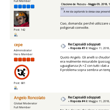
Full Member
Citazione da: Pazuzu - Maggio 09, 2018, 
A me sta capitando la stessa cosa provand
Ciao, domanda: perché utilizzare u
poligonali coinvolte.
Post: 142
Re:Capisaldi sdoppiati
cepe
«
Risposta #3 il:
Maggio 11, 2018,
Administrator
Hero Member
Quoto Angelo. Gli anelli si chiudono
era realmente misurabile (passaggi
uguaglianza (A->Z con tutti i dati a 
Il problema sopra sembra un tempor
Post: 681
Re:Capisaldi sdoppiati
Angelo Roncolato
«
Risposta #4 il:
Maggio 11, 2018,
Global Moderator
Full Member