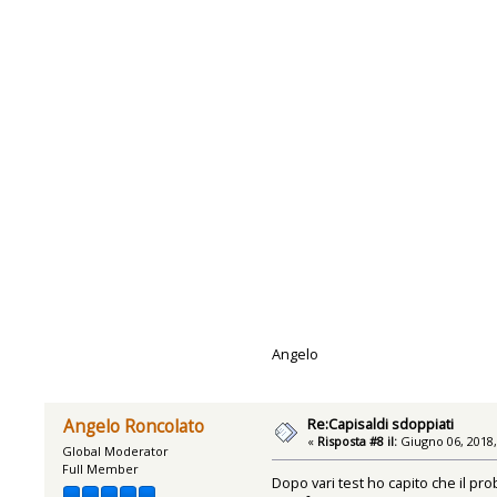
Angelo
Re:Capisaldi sdoppiati
Angelo Roncolato
«
Risposta #8 il:
Giugno 06, 2018,
Global Moderator
Full Member
Dopo vari test ho capito che il pro