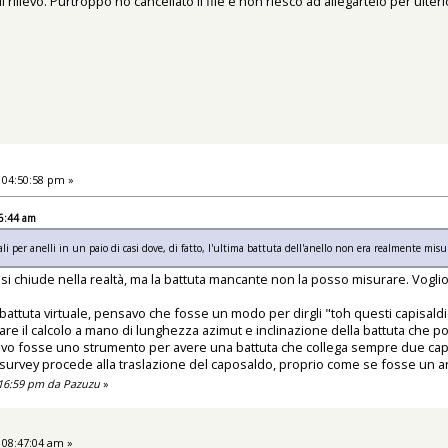
 rilievo. Purtroppo ho cancellato il file e non riesco ad allegartelo per ulter
 04:50:58 pm »
16:44 am
i per anelli in un paio di casi dove, di fatto, l'ultima battuta dell'anello non era realmente misu
si chiude nella realtà, ma la battuta mancante non la posso misurare. Voglio 
attuta virtuale, pensavo che fosse un modo per dirgli "toh questi capisaldi 
e il calcolo a mano di lunghezza azimut e inclinazione della battuta che pos
avo fosse uno strumento per avere una battuta che collega sempre due capisa
survey procede alla traslazione del caposaldo, proprio come se fosse un ane
:16:59 pm da Pazuzu
»
 08:47:04 am »