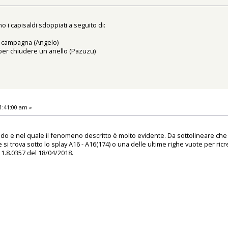
o i capisaldi sdoppiati a seguito di:
di campagna (Angelo)
 per chiudere un anello (Pazuzu)
1:41:00 am »
orando e nel quale il fenomeno descritto è molto evidente. Da sottolineare che 
 si trova sotto lo splay A16 - A16(174) o una delle ultime righe vuote per ricr
 1.8.0357 del 18/04/2018.