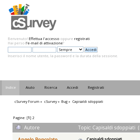
Benvenuto!
Effettua l'accesso
oppure
registrati
.
Hai perso
l'e-mail di attivazione
?
Inserisci il nome utente, la password e la durata della sessione.
Indice
Aiuto
Ricerca
Accedi
Registrati
cSurvey Forum
»
cSurvey
»
Bug
»
Capisaldi sdoppiati
Pagine: [
1
]
2
Autore
Topic: Capisaldi sdoppiati 
Capisaldi sdoppiati
Angelo Roncolato