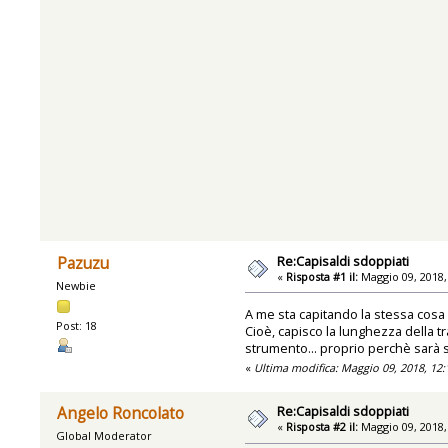
Re:Capisaldi sdoppiati
Pazuzu
«
Risposta #1 il:
Maggio 09, 2018,
Newbie
A me sta capitando la stessa cosa
Post: 18
Cioè, capisco la lunghezza della
strumento... proprio perchè sarà 
«
Ultima modifica: Maggio 09, 2018, 12
Re:Capisaldi sdoppiati
Angelo Roncolato
«
Risposta #2 il:
Maggio 09, 2018,
Global Moderator