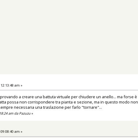
 12:13:48 am »
 provando a creare una battuta virtuale per chiudere un anello... ma forse 
 tratta possa non corrispondere tra pianta e sezione, ma in questo modo n
sempre necessaria una traslazione per farlo "tornare"...
:18:24 am da Pazuzu
»
 09:08:40 am »