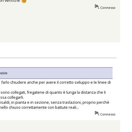
iori verifiche
Connesso
rabile
farlo chiudere anche per avere il corretto sviluppo e le linee di
sono collegati, fregatene di quanto è lunga la distanza che li
sa collegarli.
ldi, in pianta e in sezione, senza traslazioni, proprio perchè
llo chiuso correttamente con battute reali...
Connesso