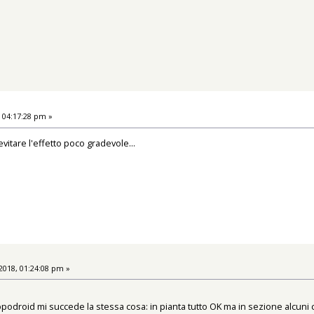
 04:17:28 pm »
evitare l'effetto poco gradevole...
018, 01:24:08 pm »
odroid mi succede la stessa cosa: in pianta tutto OK ma in sezione alcuni c