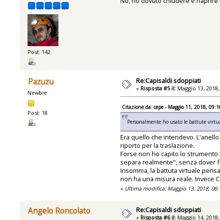
No, ho dovuto chiudere e riaprire il
Post: 142
Re:Capisaldi sdoppiati
Pazuzu
«
Risposta #5 il:
Maggio 13, 2018,
Newbie
Citazione da: cepe - Maggio 11, 2018, 09:
Post: 18
Personalmente ho usato le battute virtual
Era quello che intendevo. L'anello 
riporto per la traslazione.
Forse non ho capito lo strumento b
separa realmente", senza dover far
Insomma, la battuta virtuale pens
non ha una misura reale. Invece C
«
Ultima modifica: Maggio 13, 2018, 06
Re:Capisaldi sdoppiati
Angelo Roncolato
«
Risposta #6 il:
Maggio 14, 2018,