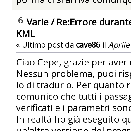
6
Varie
/
Re:Errore durante
KML
« Ultimo post da
cave86
il
Aprile
Ciao Cepe, grazie per aver 
Nessun problema, puoi ris
io di tradurlo. Per quanto r
comunico che tutti i passag
verificati e i parametri s
In realtà ho già eseguito q
un'altra versione del prog