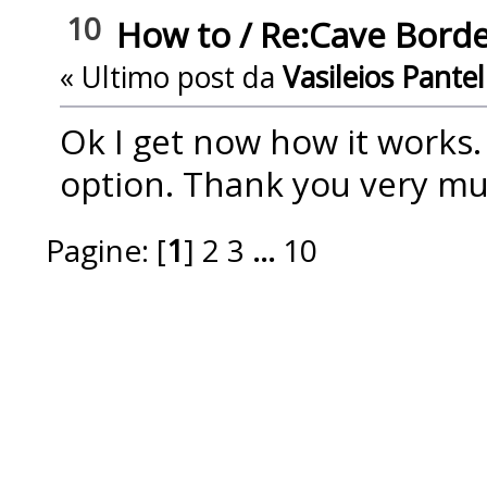
10
How to
/
Re:Cave Borde
« Ultimo post da
Vasileios Pantel
Ok I get now how it works.
option. Thank you very mu
Pagine: [
1
]
2
3
...
10