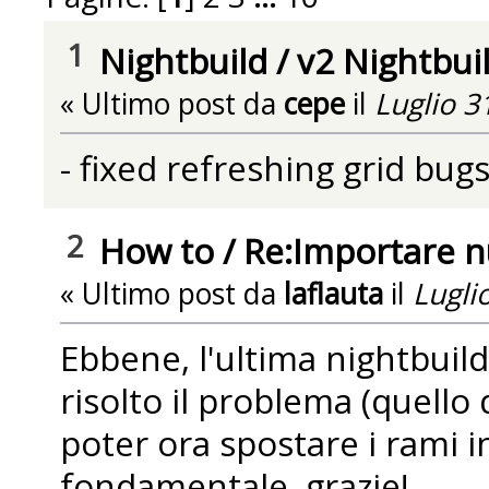
1
Nightbuild
/
v2 Nightbui
« Ultimo post da
cepe
il
Luglio 3
- fixed refreshing grid bug
2
How to
/
Re:Importare 
« Ultimo post da
laflauta
il
Lugli
Ebbene, l'ultima nightbuil
risolto il problema (quello 
poter ora spostare i rami 
fondamentale, grazie!