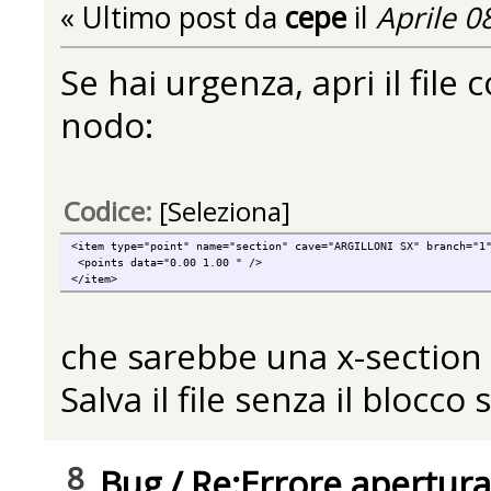
« Ultimo post da
cepe
il
Aprile 0
Se hai urgenza, apri il file 
nodo:
Codice:
[Seleziona]
<item type="point" name="section" cave="ARGILLONI SX" branch="1
<points data="0.00 1.00 " />
</item>
che sarebbe una x-section m
Salva il file senza il blocc
8
Bug
/
Re:Errore apertura