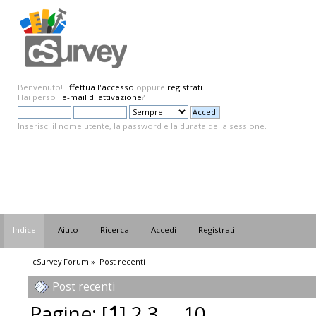
Benvenuto!
Effettua l'accesso
oppure
registrati
.
Hai perso
l'e-mail di attivazione
?
Inserisci il nome utente, la password e la durata della sessione.
Indice
Aiuto
Ricerca
Accedi
Registrati
cSurvey Forum
»
Post recenti
Post recenti
Pagine: [
1
]
2
3
...
10