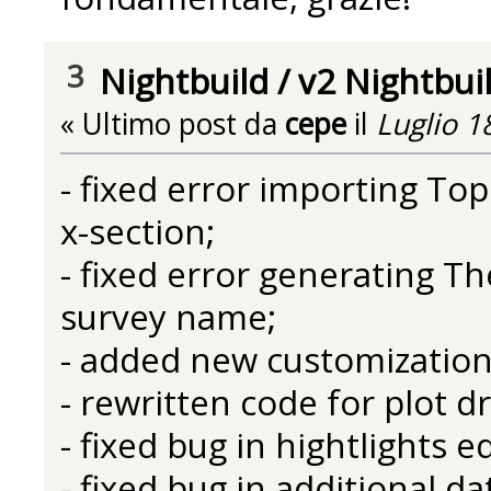
3
Nightbuild
/
v2 Nightbui
« Ultimo post da
cepe
il
Luglio 1
- fixed error importing T
x-section;
- fixed error generating The
survey name;
- added new customization 
- rewritten code for plot d
- fixed bug in hightlights e
- fixed bug in additional da