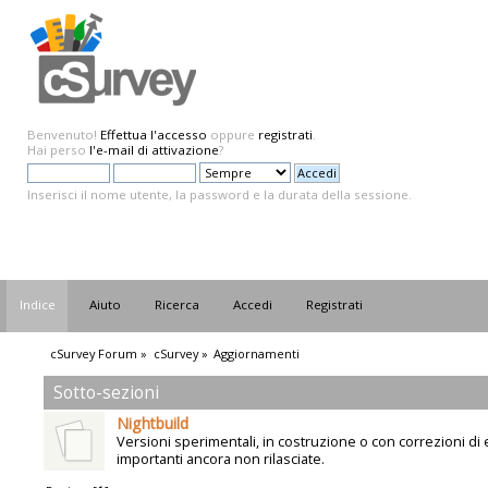
Benvenuto!
Effettua l'accesso
oppure
registrati
.
Hai perso
l'e-mail di attivazione
?
Inserisci il nome utente, la password e la durata della sessione.
Indice
Aiuto
Ricerca
Accedi
Registrati
cSurvey Forum
»
cSurvey
»
Aggiornamenti
Sotto-sezioni
Nightbuild
Versioni sperimentali, in costruzione o con correzioni di 
importanti ancora non rilasciate.