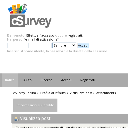
Benvenuto!
Effettua l'accesso
oppure
registrati
.
Hai perso
l'e-mail di attivazione
?
Inserisci il nome utente, la password e la durata della sessione.
Indice
Aiuto
Ricerca
Accedi
Registrati
cSurvey Forum
»
Profilo di laflauta
»
Visualizza post
»
Attachments
Informazioni sul profilo
Visualizza post
Questa sezione ti permette di visualizzare tutti i post inviati da questo 