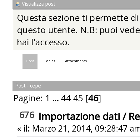
Visualizza post
Questa sezione ti permette di vi
questo utente. N.B: puoi vedere
hai l'accesso.
Post
Topics
Attachments
Post - cepe
Pagine:
1
...
44
45
[
46
]
676
Importazione dati
/
Re
«
il:
Marzo 21, 2014, 09:28:47 am