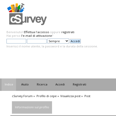
Benvenuto!
Effettua l'accesso
oppure
registrati
.
Hai perso
l'e-mail di attivazione
?
Inserisci il nome utente, la password e la durata della sessione.
Indice
Aiuto
Ricerca
Accedi
Registrati
cSurvey Forum
»
Profilo di cepe
»
Visualizza post
»
Post
Informazioni sul profilo