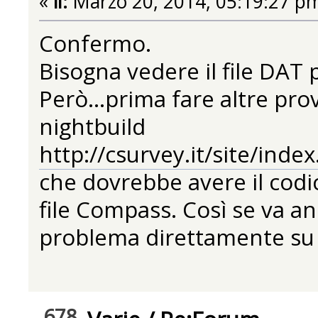
«
il:
Marzo 20, 2014, 05:19:27 p
Confermo.
Bisogna vedere il file DAT p
Però...prima fare altre pro
nightbuild
http://csurvey.it/site/ind
che dovrebbe avere il codi
file Compass. Così se va an
problema direttamente su 
678