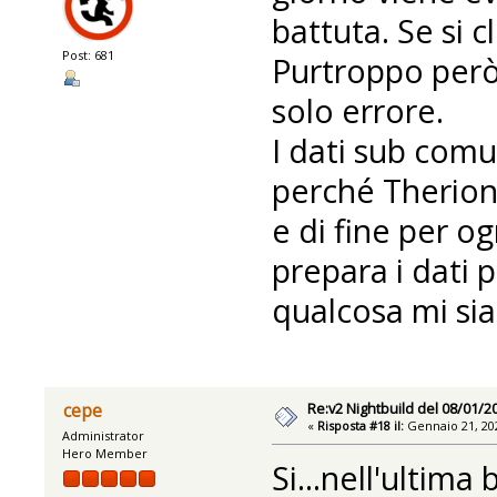
battuta. Se si cl
Post: 681
Purtroppo però 
solo errore.
I dati sub com
perché Therion 
e di fine per og
prepara i dati 
qualcosa mi sia
Re:v2 Nightbuild del 08/01/2
cepe
«
Risposta #18 il:
Gennaio 21, 202
Administrator
Hero Member
Si...nell'ultima