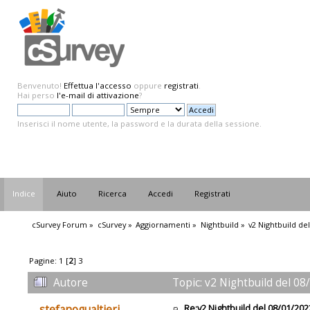
Benvenuto!
Effettua l'accesso
oppure
registrati
.
Hai perso
l'e-mail di attivazione
?
Inserisci il nome utente, la password e la durata della sessione.
Indice
Aiuto
Ricerca
Accedi
Registrati
cSurvey Forum
»
cSurvey
»
Aggiornamenti
»
Nightbuild
»
v2 Nightbuild de
Pagine:
1
[
2
]
3
Autore
Topic: v2 Nightbuild del 08
Re:v2 Nightbuild del 08/01/202
stefanogualtieri