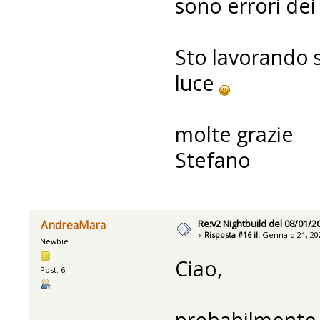
sono errori dei
Sto lavorando s
luce
molte grazie
Stefano
Re:v2 Nightbuild del 08/01/2
AndreaMara
«
Risposta #16 il:
Gennaio 21, 202
Newbie
Ciao,
Post: 6
probabilmente 