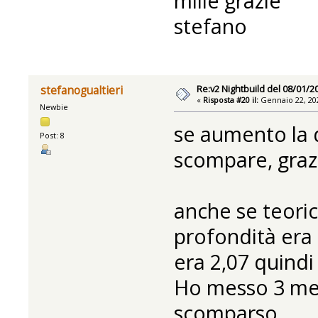
mille grazie
stefano
Re:v2 Nightbuild del 08/01/2
stefanogualtieri
«
Risposta #20 il:
Gennaio 22, 202
Newbie
se aumento la d
Post: 8
scompare, graz
anche se teoric
profondità era 
era 2,07 quindi
Ho messo 3 met
scomparso.