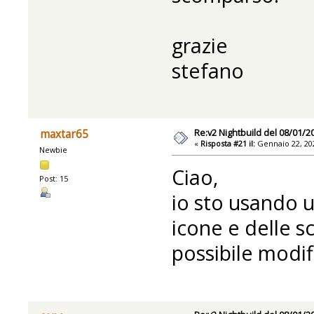
grazie
stefano
Re:v2 Nightbuild del 08/01/2
maxtar65
«
Risposta #21 il:
Gennaio 22, 202
Newbie
Ciao,
Post: 15
io sto usando u
icone e delle s
possibile modi