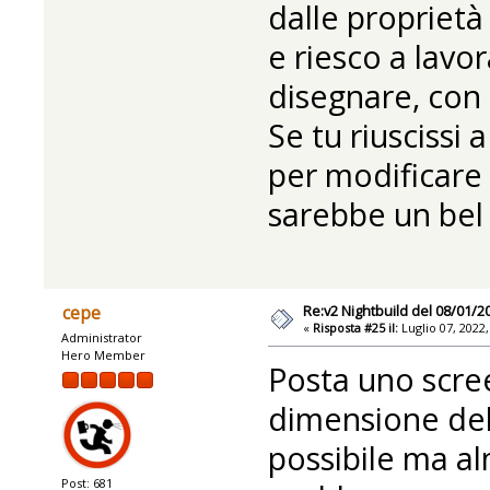
dalle proprietà
e riesco a lav
disegnare, con 
Se tu riuscissi
per modificare
sarebbe un bel
Re:v2 Nightbuild del 08/01/2
cepe
«
Risposta #25 il:
Luglio 07, 2022
Administrator
Hero Member
Posta uno scre
dimensione dell
possibile ma al
Post: 681