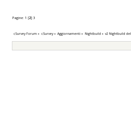
Pagine:
1
[
2
]
3
cSurvey Forum
»
cSurvey
»
Aggiornamenti
»
Nightbuild
»
v2 Nightbuild de