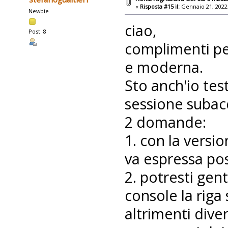
«
Risposta #15 il:
Gennaio 21, 2022,
Newbie
ciao,
Post: 8
complimenti per
e moderna.
Sto anch'io tes
sessione subac
2 domande:
1. con la versi
va espressa pos
2. potresti gen
console la riga 
altrimenti dive