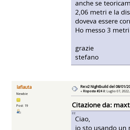
anche se teoricam
2,06 metri e la di
doveva essere cor
Ho messo 3 metri 
grazie
stefano
Re:v2 Nightbuild del 08/01/2
laflauta
«
Risposta #24 il:
Luglio 07, 2022,
Newbie
Citazione da: maxt
Post: 19
Ciao,
io sto usando un 