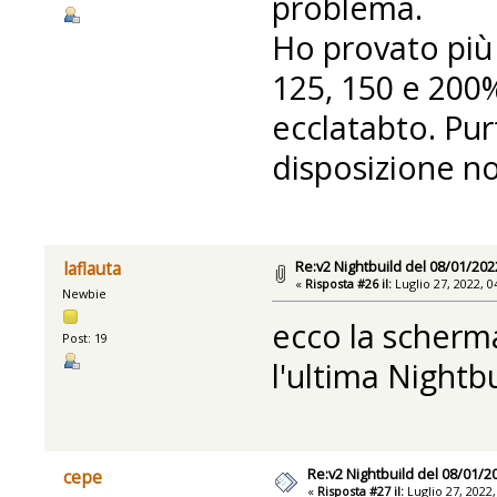
problema.
Ho provato più 
125, 150 e 200
ecclatabto. Pur
disposizione no
Re:v2 Nightbuild del 08/01/202
laflauta
«
Risposta #26 il:
Luglio 27, 2022, 0
Newbie
ecco la scherm
Post: 19
l'ultima Nightb
Re:v2 Nightbuild del 08/01/2
cepe
«
Risposta #27 il:
Luglio 27, 2022