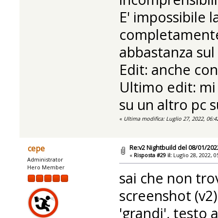
E' impossibile l
completamente
abbastanza sul 
Edit: anche con
Ultimo edit: m
su un altro pc s
«
Ultima modifica: Luglio 27, 2022, 06:4
Re:v2 Nightbuild del 08/01/202
cepe
«
Risposta #29 il:
Luglio 28, 2022, 0
Administrator
Hero Member
sai che non tro
screenshot (v2
'grandi', testo 