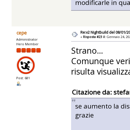
modificarle in q
Re:v2 Nightbuild del 08/01/2
cepe
«
Risposta #23 il:
Gennaio 24, 202
Administrator
Hero Member
Strano...
Comunque verif
risulta visualiz
Post: 681
Citazione da: stef
se aumento la dis
grazie