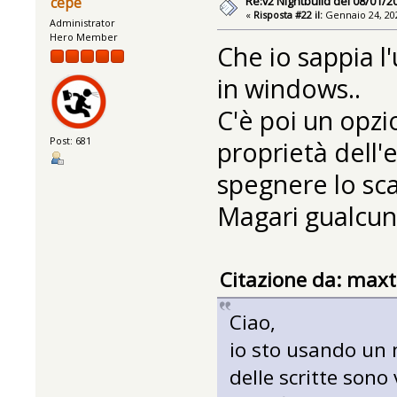
Re:v2 Nightbuild del 08/01/2
cepe
«
Risposta #22 il:
Gennaio 24, 202
Administrator
Hero Member
Che io sappia 
in windows..
C'è poi un opz
Post: 681
proprietà dell'
spegnere lo sca
Magari gualcuno
Citazione da: maxt
Ciao,
io sto usando un 
delle scritte sono