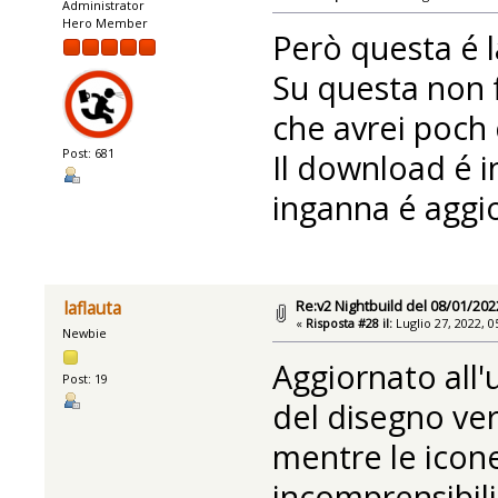
Administrator
Hero Member
Però questa é la
Su questa non f
che avrei poch 
Post: 681
Il download é i
inganna é aggio
Re:v2 Nightbuild del 08/01/202
laflauta
«
Risposta #28 il:
Luglio 27, 2022, 0
Newbie
Aggiornato all'
Post: 19
del disegno ve
mentre le icon
incomprensibili