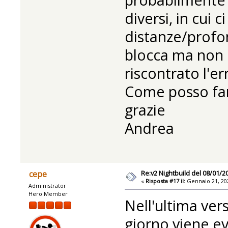
diversi, in cui c
distanze/profon
blocca ma non in
riscontrato l'er
Come posso far
grazie
Andrea
Re:v2 Nightbuild del 08/01/2
cepe
«
Risposta #17 il:
Gennaio 21, 202
Administrator
Hero Member
Nell'ultima ver
giorno viene evi