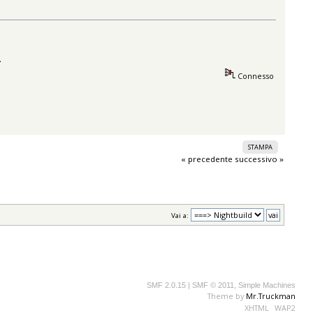
.
Connesso
STAMPA
« precedente
successivo »
Vai a:
SMF 2.0.15
|
SMF © 2011
,
Simple Machines
Theme by
Mr.Truckman
XHTML
WAP2