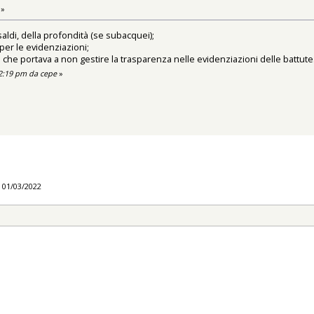
 »
saldi, della profondità (se subacquei);
per le evidenziazioni;
i che portava a non gestire la trasparenza nelle evidenziazioni delle battute
42:19 pm da cepe
»
l 01/03/2022