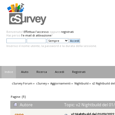
Benvenuto!
Effettua l'accesso
oppure
registrati
.
Hai perso
l'e-mail di attivazione
?
Inserisci il nome utente, la password e la durata della sessione.
Indice
Aiuto
Ricerca
Accedi
Registrati
cSurvey Forum
»
cSurvey
»
Aggiornamenti
»
Nightbuild
»
v2 Nightbuild de
Pagine: [
1
]
Autore
Topic: v2 Nightbuild del 01
v2 Nightbuild del 01/03/2022
cepe