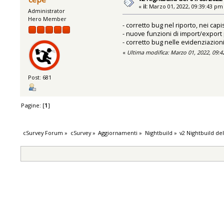
«
il:
Marzo 01, 2022, 09:39:43 pm
Administrator
Hero Member
- corretto bug nel riporto, nei capi
- nuove funzioni di import/export 
- corretto bug nelle evidenziazion
«
Ultima modifica: Marzo 01, 2022, 09:
Post: 681
Pagine: [
1
]
cSurvey Forum
»
cSurvey
»
Aggiornamenti
»
Nightbuild
»
v2 Nightbuild de