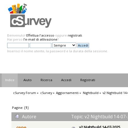
Benvenuto!
Effettua l'accesso
oppure
registrati
.
Hai perso
l'e-mail di attivazione
?
Inserisci il nome utente, la password e la durata della sessione.
Indice
Aiuto
Ricerca
Accedi
Registrati
cSurvey Forum
»
cSurvey
»
Aggiornamenti
»
Nightbuild
»
v2 Nightbuild 14
Pagine: [
1
]
Autore
Topic: v2 Nightbuild 14-07-
v2 Nightbuild 14-07-2025
cepe