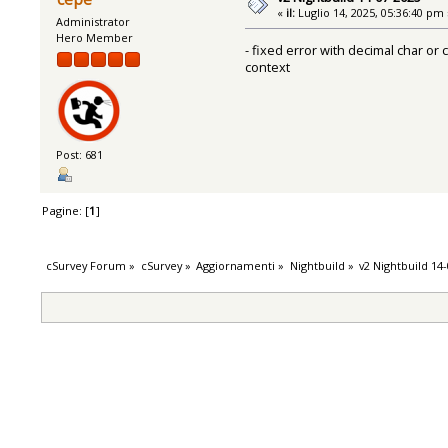
«
il:
Luglio 14, 2025, 05:36:40 pm 
Administrator
Hero Member
- fixed error with decimal char or 
context
Post: 681
Pagine: [
1
]
cSurvey Forum
»
cSurvey
»
Aggiornamenti
»
Nightbuild
»
v2 Nightbuild 14