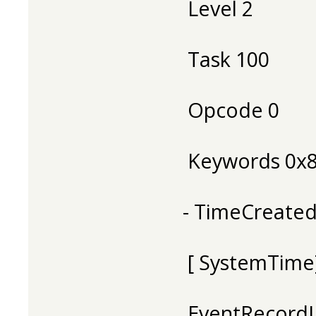
Level 2
Task 100
Opcode 0
Keywords 0x8
- TimeCreate
[ SystemTime]
EventRecordI