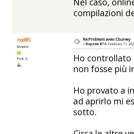
Nel caso, onlin
compilazioni d
Re:Problemi avvio CSurvey
rxxl85
«
Risposta #7 il:
Febbraio 11, 202
Newbie
Ho controllato
Post: 6
non fosse più i
Ho provato a i
ad aprirlo mi e
sotto.
Circa le altre 