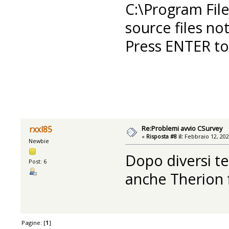
C:\Program File
source files no
Press ENTER to 
Re:Problemi avvio CSurvey
rxxl85
«
Risposta #8 il:
Febbraio 12, 202
Newbie
Dopo diversi ten
Post: 6
anche Therion 
Pagine: [
1
]