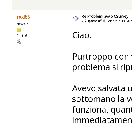
Re:Problemi avvio CSurvey
rxxl85
«
Risposta #5 il:
Febbraio 10, 202
Newbie
Ciao.
Post: 6
Purtroppo con va
problema si rip
Avevo salvata 
sottomano la v
funziona, quan
immediatamente