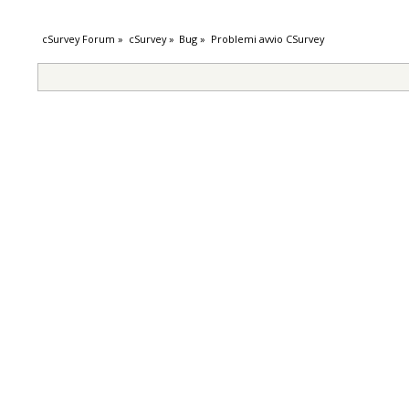
cSurvey Forum
»
cSurvey
»
Bug
»
Problemi avvio CSurvey