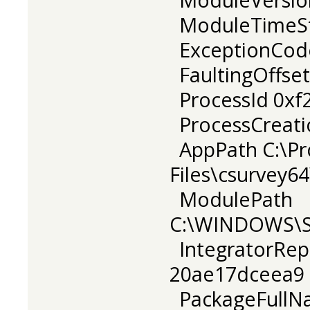
ModuleTimeSt
ExceptionCod
FaultingOffse
ProcessId 0xf
ProcessCreati
AppPath C:\P
Files\csurvey6
ModulePath
C:\WINDOWS\S
IntegratorRep
20ae17dceea9
PackageFull