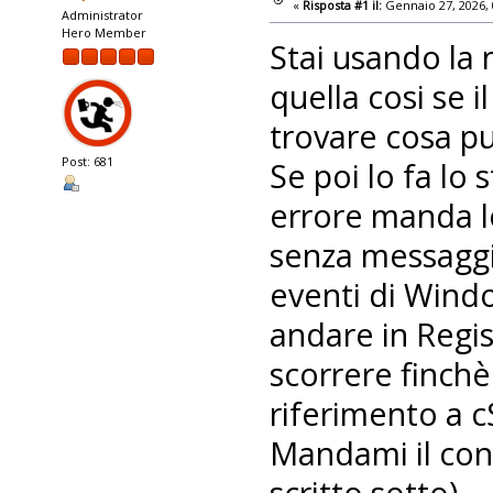
«
Risposta #1 il:
Gennaio 27, 2026, 
Administrator
Hero Member
Stai usando la 
quella cosi se i
trovare cosa p
Post: 681
Se poi lo fa lo
errore manda lo
senza messaggi 
eventi di Window
andare in Regi
scorrere finchè
riferimento a c
Mandami il cont
scritto sotto).