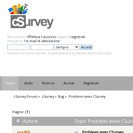
Benvenuto!
Effettua l'accesso
oppure
registrati
.
Hai perso
l'e-mail di attivazione
?
Inserisci il nome utente, la password e la durata della sessione.
Indice
Aiuto
Ricerca
Accedi
Registrati
cSurvey Forum
»
cSurvey
»
Bug
»
Problemi avvio CSurvey
Pagine: [
1
]
Autore
Topic: Problemi avvio CSurv
Problemi avvio CSurvey
rxxl85