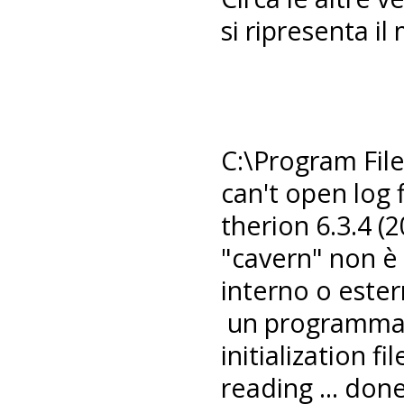
si ripresenta 
C:\Program File
can't open log f
therion 6.3.4 (
"cavern" non 
interno o ester
un programma e
initialization fil
reading ... don