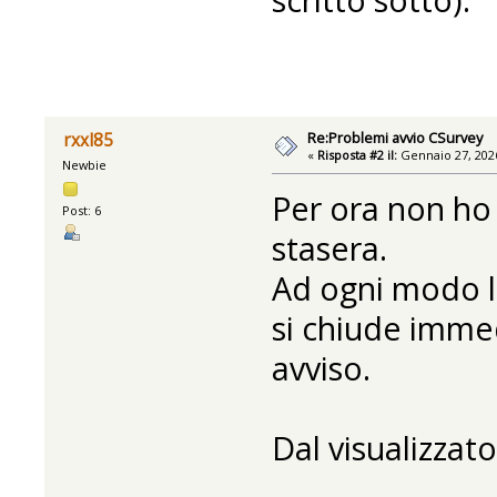
Re:Problemi avvio CSurvey
rxxl85
«
Risposta #2 il:
Gennaio 27, 2026
Newbie
Per ora non ho
Post: 6
stasera.
Ad ogni modo l
si chiude imme
avviso.
Dal visualizzato