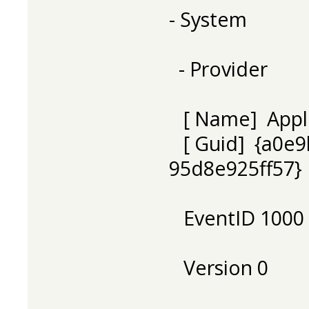
- System
- Provider
[ Name] Appli
[ Guid] {a0e9
95d8e925ff57}
EventID 1000
Version 0