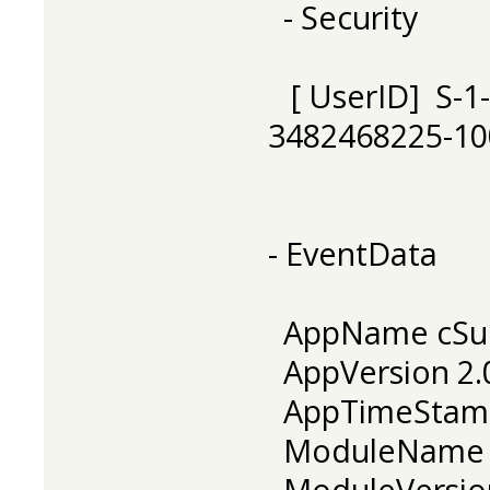
- Security
[ UserID] S-1
3482468225-10
- EventData
AppName cSur
AppVersion 2.0
AppTimeStam
ModuleName K
ModuleVersion