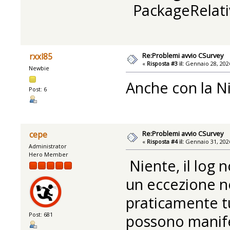
PackageRelat
Re:Problemi avvio CSurvey
rxxl85
«
Risposta #3 il:
Gennaio 28, 2026
Newbie
Anche con la N
Post: 6
Re:Problemi avvio CSurvey
cepe
«
Risposta #4 il:
Gennaio 31, 2026
Administrator
Hero Member
Niente, il log n
un eccezione no
praticamente tu
Post: 681
possono manife