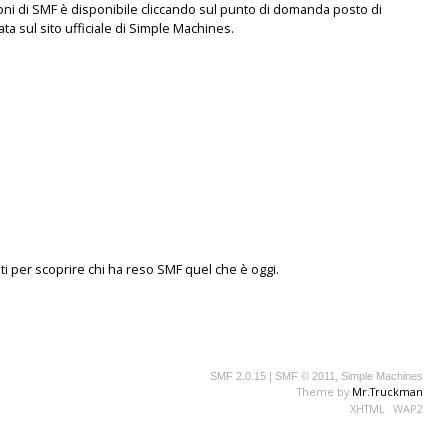
oni di SMF è disponibile cliccando sul punto di domanda posto di
ta sul sito ufficiale di Simple Machines.
ti
per scoprire chi ha reso SMF quel che è oggi.
SMF 2.0.15
|
SMF © 2011
,
Simple Machines
Theme by
Mr.Truckman
XHTML
WAP2