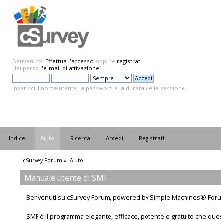
Benvenuto!
Effettua l'accesso
oppure
registrati
.
Hai perso
l'e-mail di attivazione
?
Inserisci il nome utente, la password e la durata della sessione.
Indice
Aiuto
Ricerca
Accedi
Registrati
cSurvey Forum
»
Aiuto
Manuale utente di SMF
Benvenuti su cSurvey Forum, powered by Simple Machines® Foru
SMF è il programma elegante, efficace, potente e gratuito che que