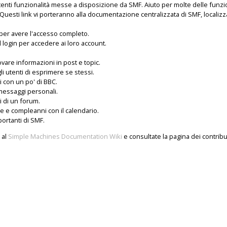
tenti funzionalità messe a disposizione da SMF. Aiuto per molte delle funzi
Questi link vi porteranno alla documentazione centralizzata di SMF, localizza
i per avere l'accesso completo.
il login per accedere ai loro account.
ovare informazioni in post e topic.
i utenti di esprimere se stessi.
i con un po' di BBC.
 messaggi personali.
tti di un forum.
te e compleanni con il calendario.
portanti di SMF.
 al
Simple Machines Documentation Wiki
e consultate la pagina dei
contribu