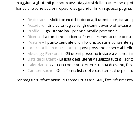
In aggiunta gli utenti possono avvantaggiarsi delle numerose e po
fianco alle varie sezioni, oppure seguendo i link in questa pagina. 
Registrarsi
- Molti forum richiedono agli utenti di registrars
Accedere
- Una volta registrati, gli utenti devono effettuare 
Profilo
- Ogni utente ha il proprio profilo personale.
Ricerca
- La funzione di ricerca è uno strumento utile per tr
Postare
- Il punto centrale di un forum, postare consente agl
Codice Bulletin Board (BBC)
- I post possono essere abbellit
Messaggi Personali
- Gli utenti possono inviare a vicenda i
Lista degli utenti
- La lista degli utenti visualizza tutti gli iscri
Calendario
- Gli utenti possono tenere traccia di eventi, fes
Caratteristiche
- Qui c'è una lista delle caratteristiche più im
Per maggiori informazioni su come utilizzare SMF, fate riferimento