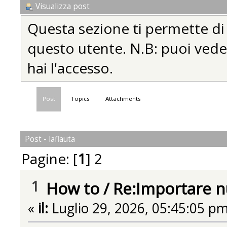
Visualizza post
Questa sezione ti permette di vi
questo utente. N.B: puoi vedere
hai l'accesso.
Post
Topics
Attachments
Post - laflauta
Pagine: [
1
]
2
1
How to
/
Re:Importare 
«
il:
Luglio 29, 2026, 05:45:05 pm