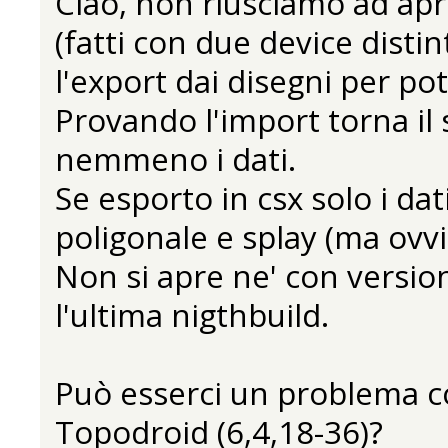
Ciao, non riusciamo ad aprir
(fatti con due device disti
l'export dai disegni per pot
Provando l'import torna il s
nemmeno i dati.
Se esporto in csx solo i d
poligonale e splay (ma ovv
Non si apre ne' con versio
l'ultima nigthbuild.
Può esserci un problema co
Topodroid (6,4,18-36)?