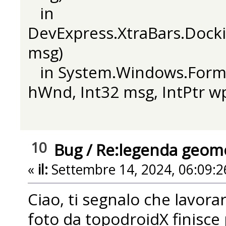
in
DevExpress.XtraBars.Doc
msg)
in System.Windows.Forms
hWnd, Int32 msg, IntPtr w
10
Bug
/
Re:legenda geomor
«
il:
Settembre 14, 2024, 06:09:2
Ciao, ti segnalo che lavora
foto da topodroidX finisce