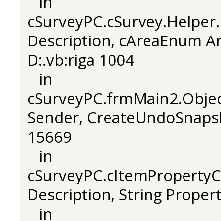
in
cSurveyPC.cSurvey.Helper.
Description, cAreaEnum Ar
D:.vb:riga 1004
in
cSurveyPC.frmMain2.Obje
Sender, CreateUndoSnapsho
15669
in
cSurveyPC.cItemPropertyC
Description, String Proper
in