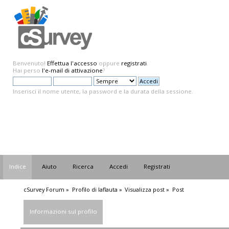
Benvenuto!
Effettua l'accesso
oppure
registrati
.
Hai perso
l'e-mail di attivazione
?
Inserisci il nome utente, la password e la durata della sessione.
Indice
Aiuto
Ricerca
Accedi
Registrati
cSurvey Forum
»
Profilo di laflauta
»
Visualizza post
»
Post
Informazioni sul profilo