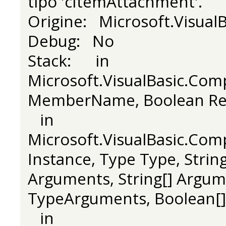
tipo 'cItemAttachment'.
Origine: Microsoft.VisualB
Debug: No
Stack: in
Microsoft.VisualBasic.Co
MemberName, Boolean Rep
in
Microsoft.VisualBasic.Com
Instance, Type Type, Stri
Arguments, String[] Argu
TypeArguments, Boolean[]
in